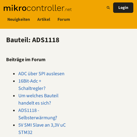
Login
Neuigkeiten
Artikel
Forum
Bauteil: ADS1118
Beiträge im Forum
ADC über SPI auslesen
16Bit-Adc +
Schaltregler?
Um welches Bauteil
handelt es sich?
ADS1118 -
Selbsterwärmung?
5V SMI Slave an 3,3V uC
STM32