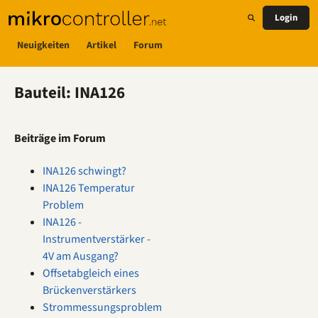
Login
Neuigkeiten
Artikel
Forum
Bauteil: INA126
Beiträge im Forum
INA126 schwingt?
INA126 Temperatur
Problem
INA126 -
Instrumentverstärker -
4V am Ausgang?
Offsetabgleich eines
Brückenverstärkers
Strommessungsproblem