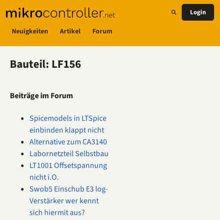
Login
Neuigkeiten
Artikel
Forum
Bauteil: LF156
Beiträge im Forum
Spicemodels in LTSpice
einbinden klappt nicht
Alternative zum CA3140
Labornetzteil Selbstbau
LT1001 Offsetspannung
nicht i.O.
Swob5 Einschub E3 log-
Verstärker wer kennt
sich hiermit aus?