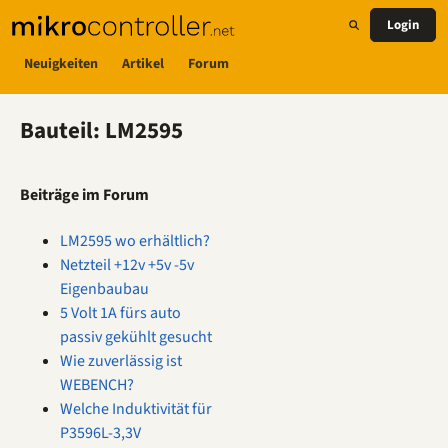
Login
Neuigkeiten
Artikel
Forum
Bauteil: LM2595
Beiträge im Forum
LM2595 wo erhältlich?
Netzteil +12v +5v -5v
Eigenbaubau
5 Volt 1A fürs auto
passiv gekühlt gesucht
Wie zuverlässig ist
WEBENCH?
Welche Induktivität für
P3596L-3,3V