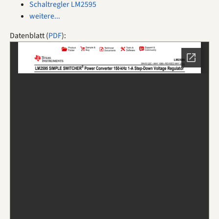
Schaltregler LM2595
weitere...
Datenblatt (
PDF
):