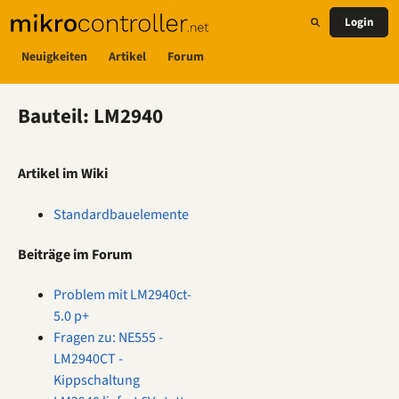
Login
Neuigkeiten
Artikel
Forum
Bauteil: LM2940
Artikel im Wiki
Standardbauelemente
Beiträge im Forum
Problem mit LM2940ct-
5.0 p+
Fragen zu: NE555 -
LM2940CT -
Kippschaltung