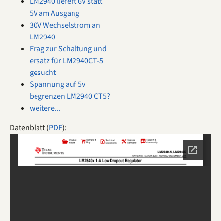
LM2940 liefert 6V statt
5V am Ausgang
30V Wechselstrom an
LM2940
Frag zur Schaltung und
ersatz für LM2940CT-5
gesucht
Spannung auf 5v
begrenzen LM2940 CT5?
weitere...
Datenblatt (
PDF
):