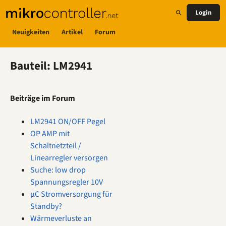
Login
Neuigkeiten
Artikel
Forum
Bauteil: LM2941
Beiträge im Forum
LM2941 ON/OFF Pegel
OP AMP mit
Schaltnetzteil /
Linearregler versorgen
Suche: low drop
Spannungsregler 10V
µC Stromversorgung für
Standby?
Wärmeverluste an