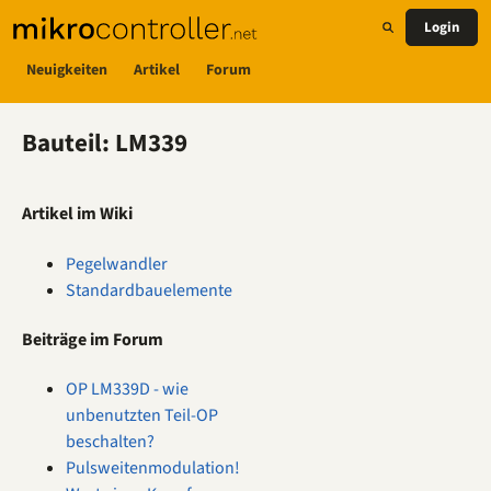
Login
Neuigkeiten
Artikel
Forum
Bauteil: LM339
Artikel im Wiki
Pegelwandler
Standardbauelemente
Beiträge im Forum
OP LM339D - wie
unbenutzten Teil-OP
beschalten?
Pulsweitenmodulation!