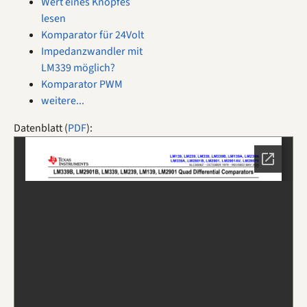
Wert eines Knopfes
lesen
Komparator für 24Volt
Impedanzwandler mit
LM339 möglich?
Komparator PWM
weitere...
Datenblatt (
PDF
):