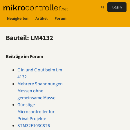
Login
Neuigkeiten
Artikel
Forum
Bauteil: LM4132
Beiträge im Forum
C in und C out beim Lm
4132
Mehrere Spannnungen
Messen ohne
gemeinsame Masse
Günstige
Microcontroller für
Privat Projekte
STM32F103C8T6 -