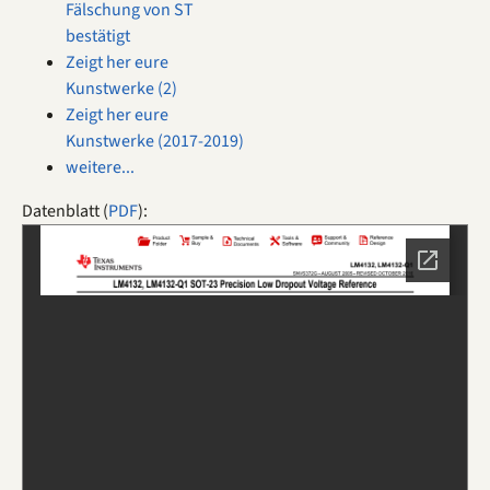
Fälschung von ST
bestätigt
Zeigt her eure
Kunstwerke (2)
Zeigt her eure
Kunstwerke (2017-2019)
weitere...
Datenblatt (
PDF
):