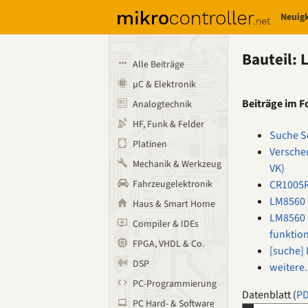
Neuig
Bauteil:
Alle Beiträge
µC & Elektronik
Beiträge im 
Analogtechnik
HF, Funk & Felder
Suche S
Platinen
Verschen
Mechanik & Werkzeug
VK)
CR1005R
Fahrzeugelektronik
LM8560 
Haus & Smart Home
LM8560 
Compiler & IDEs
funktion
FPGA, VHDL & Co.
[suche]
DSP
weitere.
PC-Programmierung
Datenblatt (
P
PC Hard- & Software