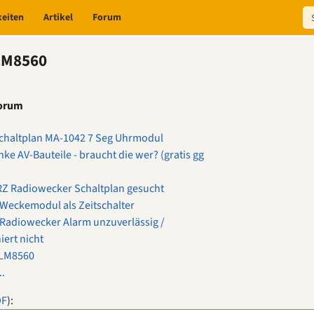
keiten
Artikel
Forum
 LM8560
Forum
chaltplan MA-1042 7 Seg Uhrmodul
ke AV-Bauteile - braucht die wer? (gratis gg
Z Radiowecker Schaltplan gesucht
Weckemodul als Zeitschalter
Radiowecker Alarm unzuverlässig /
iert nicht
 LM8560
..
DF
):