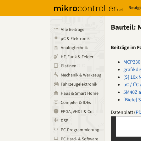
Neuig
Bauteil:
Alle Beiträge
µC & Elektronik
Beiträge im 
Analogtechnik
HF, Funk & Felder
MCP2301
Platinen
grafikdi
Mechanik & Werkzeug
[S] 10x
µC / I²C
Fahrzeugelektronik
5M40Z a
Haus & Smart Home
[Biete]
Compiler & IDEs
FPGA, VHDL & Co.
Datenblatt (
P
DSP
PC-Programmierung
PC Hard- & Software