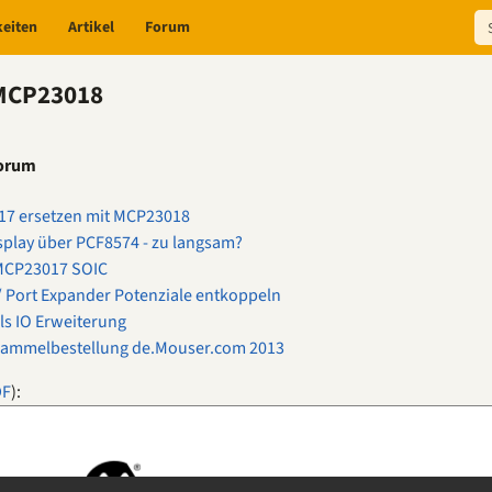
keiten
Artikel
Forum
 MCP23018
Forum
7 ersetzen mit MCP23018
splay über PCF8574 - zu langsam?
 MCP23017 SOIC
 / Port Expander Potenziale entkoppeln
ls IO Erweiterung
 Sammelbestellung de.Mouser.com 2013
DF
):