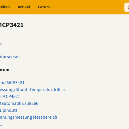
keiten
Artikel
Forum
 MCP3421
i
tursensor
Forum
und MCP3421
ssung/Shunt, Temperaturdrift :-(
n MCP4821
ltautomatik Esp8266
 pinouts
nnungsmessung Messbereich
..