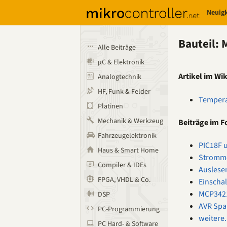
Neuig
Bauteil:
Alle Beiträge
µC & Elektronik
Artikel im Wik
Analogtechnik
HF, Funk & Felder
Tempera
Platinen
Mechanik & Werkzeug
Beiträge im 
Fahrzeugelektronik
PIC18F 
Haus & Smart Home
Stromme
Compiler & IDEs
Auslese
FPGA, VHDL & Co.
Einscha
MCP3421
DSP
AVR Spa
PC-Programmierung
weitere.
PC Hard- & Software