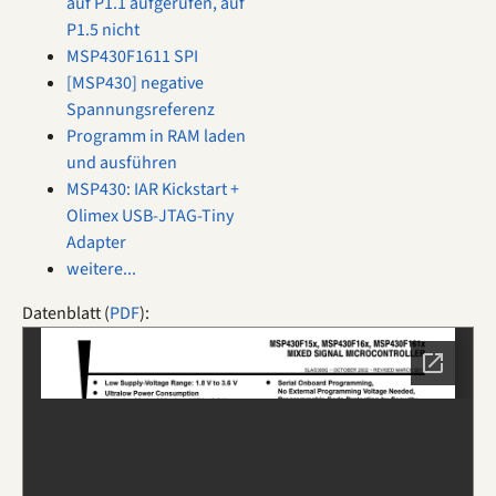
auf P1.1 aufgerufen, auf
P1.5 nicht
MSP430F1611 SPI
[MSP430] negative
Spannungsreferenz
Programm in RAM laden
und ausführen
MSP430: IAR Kickstart +
Olimex USB-JTAG-Tiny
Adapter
weitere...
Datenblatt (
PDF
):