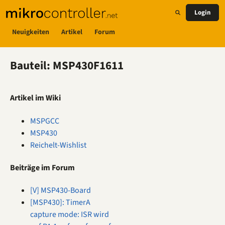
Login
Neuigkeiten
Artikel
Forum
Bauteil: MSP430F1611
Artikel im Wiki
MSPGCC
MSP430
Reichelt-Wishlist
Beiträge im Forum
[V] MSP430-Board
[MSP430]: TimerA
capture mode: ISR wird