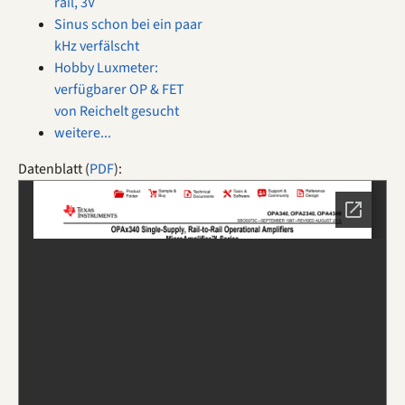
rail, 3V
Sinus schon bei ein paar
kHz verfälscht
Hobby Luxmeter:
verfügbarer OP & FET
von Reichelt gesucht
weitere...
Datenblatt (
PDF
):