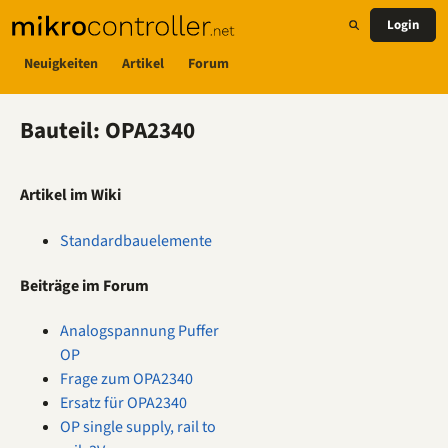
Login
Neuigkeiten
Artikel
Forum
Bauteil: OPA2340
Artikel im Wiki
Standardbauelemente
Beiträge im Forum
Analogspannung Puffer
OP
Frage zum OPA2340
Ersatz für OPA2340
OP single supply, rail to