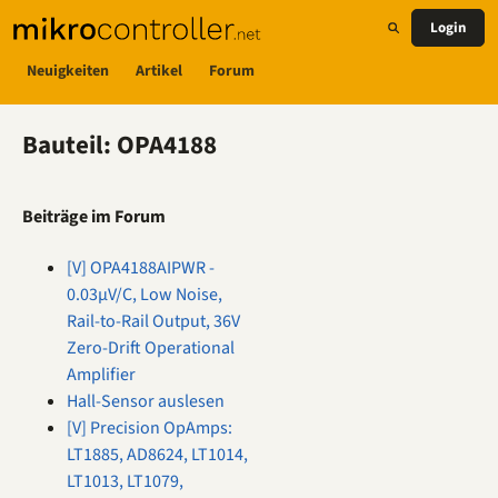
Login
Neuigkeiten
Artikel
Forum
Bauteil: OPA4188
Beiträge im Forum
[V] OPA4188AIPWR -
0.03µV/C, Low Noise,
Rail-to-Rail Output, 36V
Zero-Drift Operational
Amplifier
Hall-Sensor auslesen
[V] Precision OpAmps:
LT1885, AD8624, LT1014,
LT1013, LT1079,