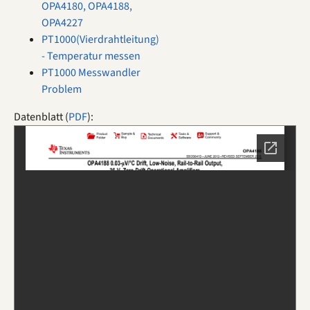
OPA4180, OPA4188,
OPA4227
PT1000(Vierdrahtleitung)
- Temperatur messen
PT1000 Messwandler
Problem
Datenblatt (
PDF
):