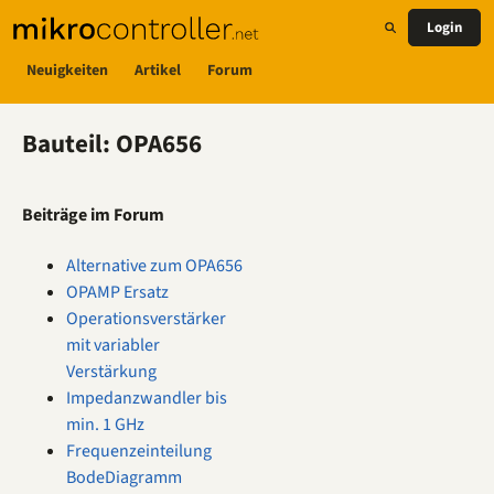
Login
Neuigkeiten
Artikel
Forum
Bauteil: OPA656
Beiträge im Forum
Alternative zum OPA656
OPAMP Ersatz
Operationsverstärker
mit variabler
Verstärkung
Impedanzwandler bis
min. 1 GHz
Frequenzeinteilung
BodeDiagramm