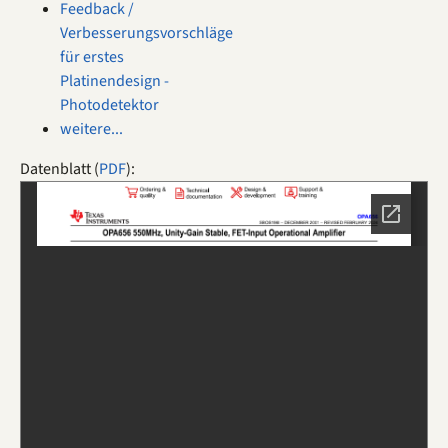
Feedback /
Verbesserungsvorschläge
für erstes
Platinendesign -
Photodetektor
weitere...
Datenblatt (
PDF
):