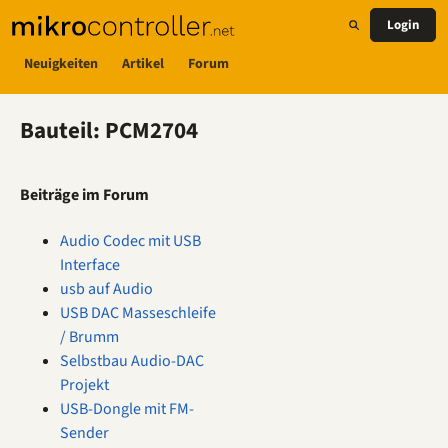
Login
Neuigkeiten
Artikel
Forum
Bauteil: PCM2704
Beiträge im Forum
Audio Codec mit USB
Interface
usb auf Audio
USB DAC Masseschleife
/ Brumm
Selbstbau Audio-DAC
Projekt
USB-Dongle mit FM-
Sender