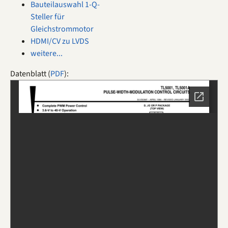
Bauteilauswahl 1-Q-
Steller für
Gleichstrommotor
HDMI/CV zu LVDS
weitere...
Datenblatt (
PDF
):