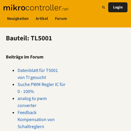
Login
Neuigkeiten
Artikel
Forum
Bauteil: TL5001
Beiträge im Forum
Datenblatt für T5001
von TI gesucht
Suche PWM Regler IC für
0 - 100%
analog to pwm
converter
Feedback
Kompensation von
Schaltreglern