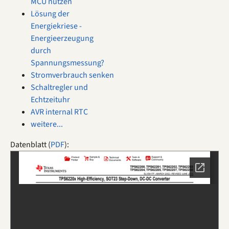
MCU nutzen
Lösung der
Energiekriese -
Energieerzeugung
durch
Spannungsmessung?
Stromverbrauch senken
Schaltregler und
Echtzeituhr
AVR internal RTC
weitere...
Datenblatt (
PDF
):