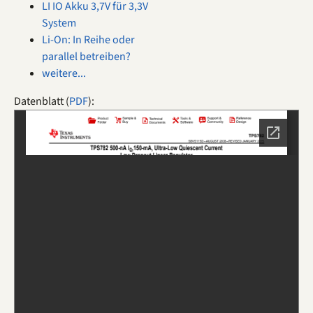
LI IO Akku 3,7V für 3,3V
System
Li-On: In Reihe oder
parallel betreiben?
weitere...
Datenblatt (
PDF
):