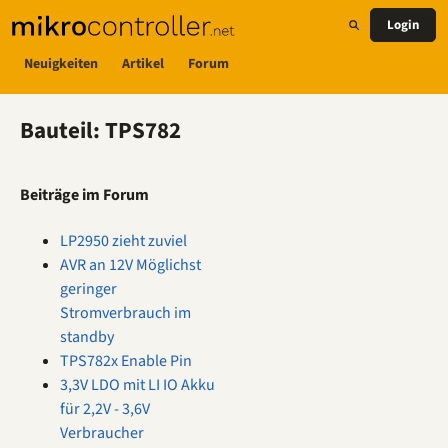
Login
Neuigkeiten
Artikel
Forum
Bauteil: TPS782
Beiträge im Forum
LP2950 zieht zuviel
AVR an 12V Möglichst
geringer
Stromverbrauch im
standby
TPS782x Enable Pin
3,3V LDO mit LI IO Akku
für 2,2V - 3,6V
Verbraucher