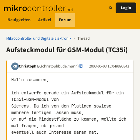
Login
Neuigkeiten
Artikel
Forum
Mikrocontroller und Digitale Elektronik
›
Thread
Aufsteckmodul für GSM-Modul (TC35i)
Christoph B.
(christophbudelmann)
2008-06-08 15:04
#890343
CB
Hallo zusammen,

ich entwerfe gerade ein Aufsteckmodul für ein 
TC35i-GSM-Modul von 

Siemens. Da ich von den Platinen sowieso 
mehrere fertigen lassen muss, 

um auf die Mindestfläche zu kommen, wollte ich 
mal fragen, ob jemand 

eventuell auch Interesse daran hat.
