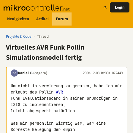
Login
Neuigkeiten
Artikel
Forum
Projekte & Code
›
Thread
Virtuelles AVR Funk Pollin
Simulationsmodell fertig
Daniel C.
(cagara)
2008-12-08 18:08
#1072449
DC
Um nicht in verwirrung zu geraten, habe ich mir 
erlaubt das Pollin 
AVR
Funk Evaluationsboard in seinen Grundzügen in 
ISIS zu implementieren, 

leicht abgespeckt natürlich.

Was mir persönlich wichtig war, war eine 
Korrekte Belegung der 40pin 
