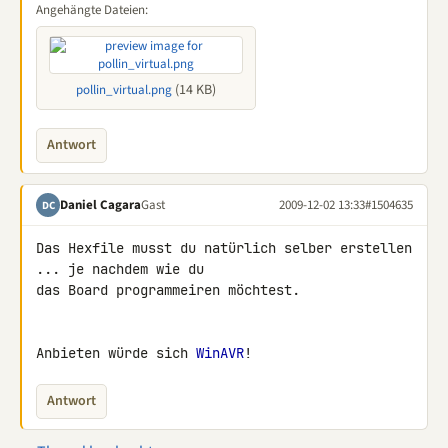
Angehängte Dateien:
(14 KB)
pollin_virtual.png
Antwort
Daniel Cagara
Gast
2009-12-02 13:33
#1504635
DC
Das Hexfile musst du natürlich selber erstellen 
... je nachdem wie du 

das Board programmeiren möchtest.

Anbieten würde sich 
WinAVR
!
Antwort