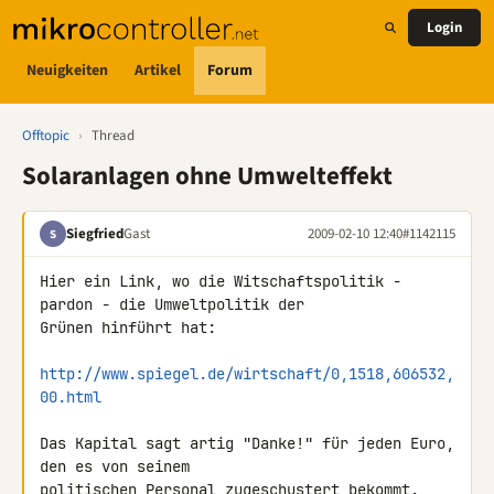
Login
Neuigkeiten
Artikel
Forum
Offtopic
›
Thread
Solaranlagen ohne Umwelteffekt
Siegfried
Gast
2009-02-10 12:40
#1142115
S
Hier ein Link, wo die Witschaftspolitik - 
pardon - die Umweltpolitik der 

Grünen hinführt hat:

http://www.spiegel.de/wirtschaft/0,1518,606532,
00.html
Das Kapital sagt artig "Danke!" für jeden Euro, 
den es von seinem 

politischen Personal zugeschustert bekommt.