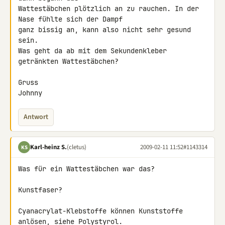
Wattestäbchen plötzlich an zu rauchen. In der 
Nase fühlte sich der Dampf 

ganz bissig an, kann also nicht sehr gesund 
sein.

Was geht da ab mit dem Sekundenkleber 
getränkten Wattestäbchen?

Gruss

Johnny
Antwort
Karl-heinz S.
(cletus)
2009-02-11 11:52
#1143314
KS
Was für ein Wattestäbchen war das?

Kunstfaser?

Cyanacrylat-Klebstoffe können Kunststoffe 
anlösen, siehe Polystyrol.