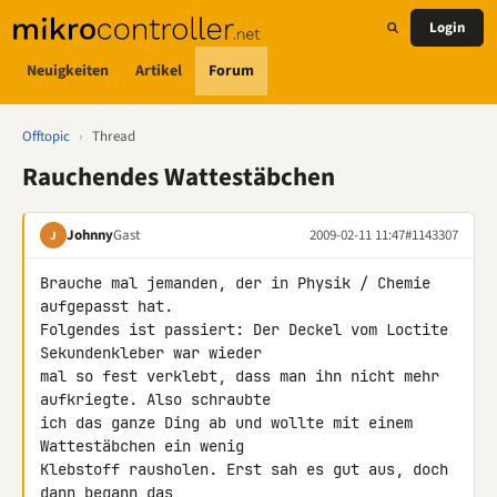
Login
Neuigkeiten
Artikel
Forum
Offtopic
›
Thread
Rauchendes Wattestäbchen
Johnny
Gast
2009-02-11 11:47
#1143307
J
Brauche mal jemanden, der in Physik / Chemie 
aufgepasst hat.

Folgendes ist passiert: Der Deckel vom Loctite 
Sekundenkleber war wieder 

mal so fest verklebt, dass man ihn nicht mehr 
aufkriegte. Also schraubte 

ich das ganze Ding ab und wollte mit einem 
Wattestäbchen ein wenig 

Klebstoff rausholen. Erst sah es gut aus, doch 
dann begann das 
