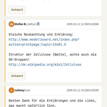
Antwort
Stefan B.
(stefan)
2009-02-11 12:35
#1143384
SB
http://www.modellboard.net/index.php?
action=printpage;topic=13681.0
Struktur der Zellulose (Watte), achte auch die 
http://de.wikipedia.org/wiki/Zellulose
Antwort
Johnny
Gast
2009-02-11 14:33
#1143590
J
Besten Dank für die Erklärungen und die Links, 
das macht natürlich Sinn.
