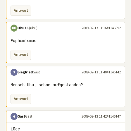
Antwort
Uhu U.
(uhu)
2009-02-13 11:16
#1146092
UU
Euphemismus
Antwort
Siegfried
Gast
2009-02-13 11:40
#1146142
S
Mensch Uhu, schon aufgestanden?
Antwort
Gast
Gast
2009-02-13 11:42
#1146147
G
Lüge