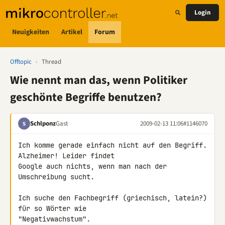
Login
Neuigkeiten
Artikel
Forum
Offtopic
›
Thread
Wie nennt man das, wenn Politiker
geschönte Begriffe benutzen?
Schlponz
Gast
2009-02-13 11:06
#1146070
S
Ich komme gerade einfach nicht auf den Begriff. 
Alzheimer! Leider findet 

Google auch nichts, wenn man nach der 
Umschreibung sucht.

Ich suche den Fachbegriff (griechisch, latein?) 
für so Wörter wie 

"Negativwachstum".