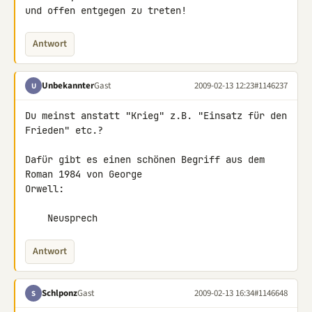
und offen entgegen zu treten!
Antwort
Unbekannter
Gast
2009-02-13 12:23
#1146237
U
Du meinst anstatt "Krieg" z.B. "Einsatz für den 
Frieden" etc.?

Dafür gibt es einen schönen Begriff aus dem 
Roman 1984 von George 

Orwell:

    Neusprech
Antwort
Schlponz
Gast
2009-02-13 16:34
#1146648
S