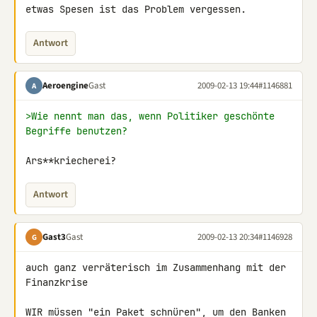
etwas Spesen ist das Problem vergessen.
Antwort
Aeroengine
Gast
2009-02-13 19:44
#1146881
A
>Wie nennt man das, wenn Politiker geschönte 
Begriffe benutzen?
Ars**kriecherei?
Antwort
Gast3
Gast
2009-02-13 20:34
#1146928
G
auch ganz verräterisch im Zusammenhang mit der 
Finanzkrise

WIR müssen "ein Paket schnüren", um den Banken 