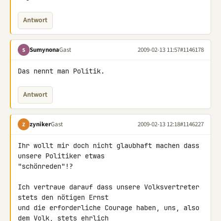
Antwort
Sumynona
Gast
2009-02-13 11:57
#1146178
S
Das nennt man Politik.
Antwort
zyniker
Gast
2009-02-13 12:18
#1146227
Z
Ihr wollt mir doch nicht glaubhaft machen dass 
unsere Politiker etwas 

"schönreden"!?

Ich vertraue darauf dass unsere Volksvertreter 
stets den nötigen Ernst 

und die erforderliche Courage haben, uns, also 
dem Volk, stets ehrlich 
