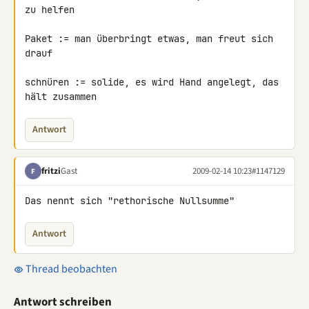
zu helfen

Paket := man überbringt etwas, man freut sich 
drauf

schnüren := solide, es wird Hand angelegt, das 
hält zusammen
Antwort
fritzi
Gast
2009-02-14 10:23
#1147129
F
Das nennt sich "rethorische Nullsumme"
Antwort
Thread beobachten
Antwort schreiben