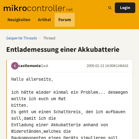
Login
Neuigkeiten
Artikel
Forum
Gesperrte Threads
›
Thread
Entlademessung einer Akkubatterie
castlemonia
Gast
2009-02-13 14:00
#1146416
C
Hallo allerseits,

ich hätte wieder einmal ein Problem... deswegen 
wollte ich euch um Rat

bitten.

Es geht um einen Schaltkreis, den ich aufbauen 
soll,damit ich die

Entladung einer Akkubatterie anhand von 
Widerständen,welches die

Baukomponenten eines Geräts simulieren soll, 