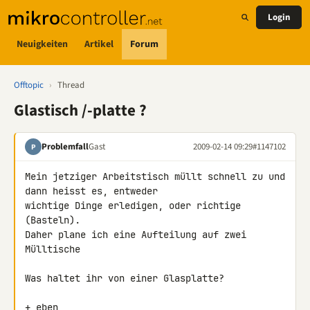
Login
Neuigkeiten
Artikel
Forum
Offtopic
›
Thread
Glastisch /-platte ?
Problemfall
Gast
2009-02-14 09:29
#1147102
P
Mein jetziger Arbeitstisch müllt schnell zu und 
dann heisst es, entweder 

wichtige Dinge erledigen, oder richtige 
(Basteln).

Daher plane ich eine Aufteilung auf zwei 
Mülltische

Was haltet ihr von einer Glasplatte?

+ eben
