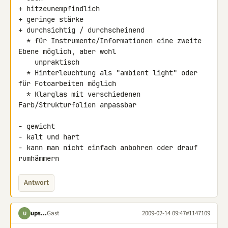
+ hitzeunempfindlich

+ geringe stärke

+ durchsichtig / durchscheinend

  * für Instrumente/Informationen eine zweite 
Ebene möglich, aber wohl

    unpraktisch

  * Hinterleuchtung als "ambient light" oder 
für Fotoarbeiten möglich

  * Klarglas mit verschiedenen 
Farb/Strukturfolien anpassbar

- gewicht

- kalt und hart

- kann man nicht einfach anbohren oder drauf 
rumhämmern
Antwort
ups...
Gast
2009-02-14 09:47
#1147109
U