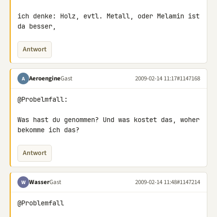
ich denke: Holz, evtl. Metall, oder Melamin ist 
da besser,
Antwort
Aeroengine
Gast
2009-02-14 11:17
#1147168
A
@Probelmfall:

Was hast du genommen? Und was kostet das, woher 
bekomme ich das?
Antwort
Wasser
Gast
2009-02-14 11:48
#1147214
W
@Problemfall
