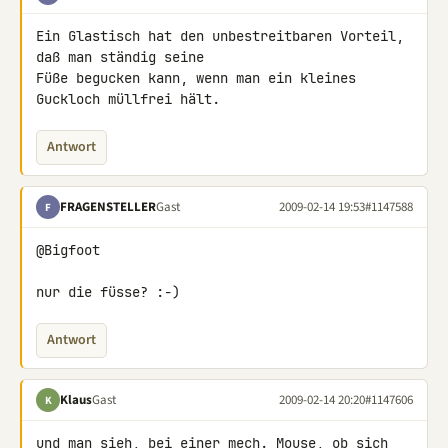
Ein Glastisch hat den unbestreitbaren Vorteil, 
daß man ständig seine 

Füße begucken kann, wenn man ein kleines 
Guckloch müllfrei hält.
Antwort
FRAGENSTELLER
Gast
2009-02-14 19:53
#1147588
F
@Bigfoot

nur die füsse? :-)
Antwort
Klaus
Gast
2009-02-14 20:20
#1147606
K
und man sieh, bei einer mech. Mouse, ob sich 