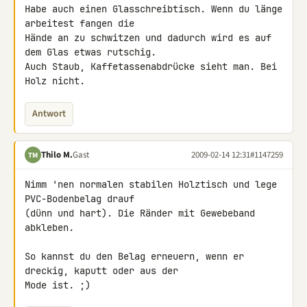
Habe auch einen Glasschreibtisch. Wenn du länge 
arbeitest fangen die 

Hände an zu schwitzen und dadurch wird es auf 
dem Glas etwas rutschig. 

Auch Staub, Kaffetassenabdrücke sieht man. Bei 
Holz nicht.
Antwort
Thilo M.
Gast
2009-02-14 12:31
#1147259
TM
Nimm 'nen normalen stabilen Holztisch und lege 
PVC-Bodenbelag drauf 

(dünn und hart). Die Ränder mit Gewebeband 
abkleben.

So kannst du den Belag erneuern, wenn er 
dreckig, kaputt oder aus der 

Mode ist. ;)