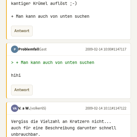
kantiger Krümel auflöst ;-)

+ Man kann auch von unten suchen
Antwort
Problemfall
Gast
2009-02-14 10:00
#1147117
P
> + Man kann auch von unten suchen
hihi
Antwort
V. a W.
(volker65)
2009-02-14 10:11
#1147122
VA
Vergiss die Vielzahl an Kratzern nicht...

auch für eine Beschreibung darunter schnell 
unbrauchbar.
