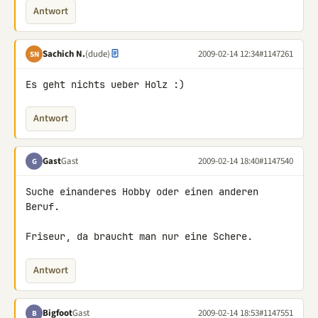
Antwort
Sachich N.
(dude)
2009-02-14 12:34
#1147261
SN
Es geht nichts ueber Holz :)
Antwort
Gast
Gast
2009-02-14 18:40
#1147540
G
Suche einanderes Hobby oder einen anderen 
Beruf.

Friseur, da braucht man nur eine Schere.
Antwort
Bigfoot
Gast
2009-02-14 18:53
#1147551
B