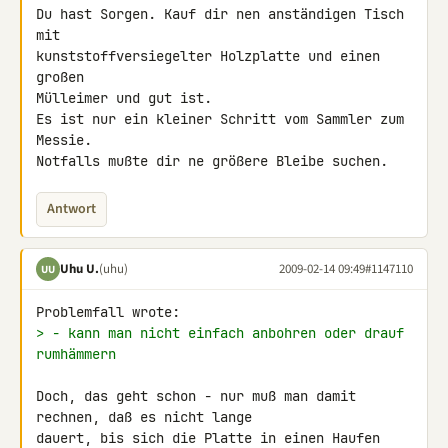
Du hast Sorgen. Kauf dir nen anständigen Tisch 
mit

kunststoffversiegelter Holzplatte und einen 
großen

Mülleimer und gut ist.

Es ist nur ein kleiner Schritt vom Sammler zum 
Messie.

Notfalls mußte dir ne größere Bleibe suchen.
Antwort
Uhu U.
(uhu)
2009-02-14 09:49
#1147110
UU
> - kann man nicht einfach anbohren oder drauf 
rumhämmern
Doch, das geht schon - nur muß man damit 
rechnen, daß es nicht lange 

dauert, bis sich die Platte in einen Haufen 