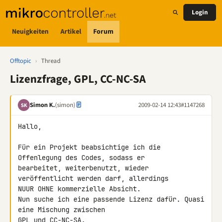
Login
Neuigkeiten
Artikel
Forum
Offtopic
›
Thread
Lizenzfrage, GPL, CC-NC-SA
Simon K.
(simon)
2009-02-14 12:43
#1147268
SK
Hallo,

Für ein Projekt beabsichtige ich die 
Offenlegung des Codes, sodass er 

bearbeitet, weiterbenutzt, wieder 
veröffentlicht werden darf, allerdings 

NUUR OHNE kommerzielle Absicht.

Nun suche ich eine passende Lizenz dafür. Quasi 
eine Mischung zwischen 

GPL und CC-NC-SA.
