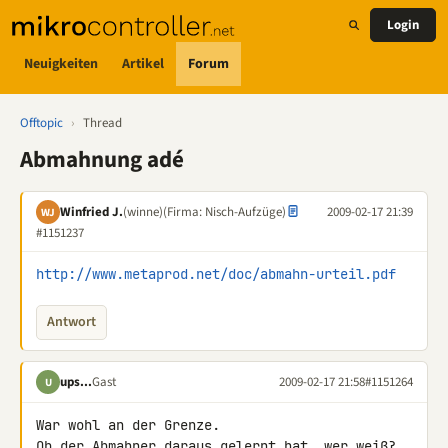
Login
Neuigkeiten
Artikel
Forum
Offtopic
›
Thread
Abmahnung adé
Winfried J.
(winne)
(Firma: Nisch-Aufzüge)
2009-02-17 21:39
WJ
#1151237
http://www.metaprod.net/doc/abmahn-urteil.pdf
Antwort
ups...
Gast
2009-02-17 21:58
#1151264
U
War wohl an der Grenze.

Ob der Abmahner daraus gelernt hat, wer weiß?
