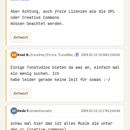
Aber Achtung, auch 
freie
 Lizenzen wie die GPL 
oder Creative Commons 

müssen beachtet werden.
Antwort
Knut B.
(travelrec)
(Firma: TravelRec.)
2009-02-19 19:56
#1154100
KB
Einige Tonstudios bieten da was an, einfach mal 
ein wenig suchen. Ich 

habe leider gerade keine Zeit für sowas :-/
Antwort
Dedo F.
(entenhausen)
2009-02-19 22:17
#1154244
DF
schau mal hier das ist alles Musik die unter 
der cc (crative commons) 
