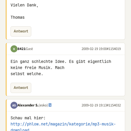
Vielen Dank,

Thomas
Antwort
8421
Gast
2009-02-19 19:00
#1154019
8
Ein ganz schlechte Idee. Es gibt eigentlich 
keine freie Musik. Mach 

selbst welche.
Antwort
Alexander S.
(esko)
2009-02-19 19:13
#1154032
AS
http://phlow.net/magazin/kategorie/mp3-musik-
download