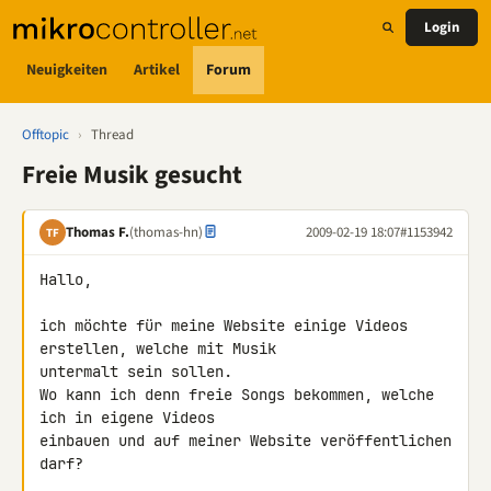
Login
Neuigkeiten
Artikel
Forum
Offtopic
›
Thread
Freie Musik gesucht
Thomas F.
(thomas-hn)
2009-02-19 18:07
#1153942
TF
Hallo,

ich möchte für meine Website einige Videos 
erstellen, welche mit Musik 

untermalt sein sollen.

Wo kann ich denn freie Songs bekommen, welche 
ich in eigene Videos 

einbauen und auf meiner Website veröffentlichen 
darf?
