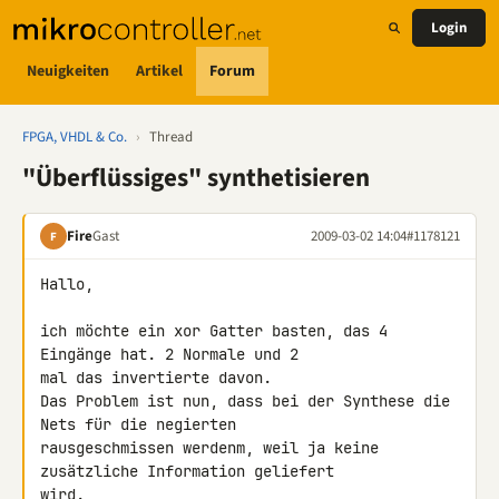
Login
Neuigkeiten
Artikel
Forum
FPGA, VHDL & Co.
›
Thread
"Überflüssiges" synthetisieren
Fire
Gast
2009-03-02 14:04
#1178121
F
Hallo,

ich möchte ein xor Gatter basten, das 4 
Eingänge hat. 2 Normale und 2 

mal das invertierte davon.

Das Problem ist nun, dass bei der Synthese die 
Nets für die negierten 

rausgeschmissen werdenm, weil ja keine 
zusätzliche Information geliefert 

wird.
