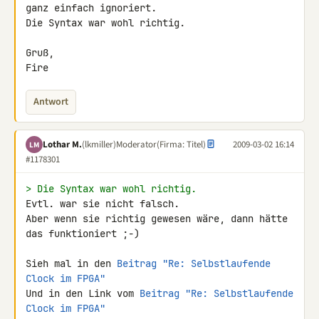
ganz einfach ignoriert. 

Die Syntax war wohl richtig.

Gruß,

Fire
Antwort
Lothar M.
(lkmiller)
Moderator
(Firma: Titel)
2009-03-02 16:14
LM
#1178301
> Die Syntax war wohl richtig.
Evtl. war sie nicht falsch.

Aber wenn sie richtig gewesen wäre, dann hätte 
das funktioniert ;-)

Sieh mal in den 
Beitrag "Re: Selbstlaufende 
Clock im FPGA"
Und in den Link vom 
Beitrag "Re: Selbstlaufende 
Clock im FPGA"