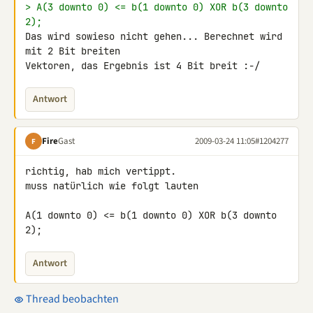
> A(3 downto 0) <= b(1 downto 0) XOR b(3 downto 
2);
Das wird sowieso nicht gehen... Berechnet wird 
mit 2 Bit breiten 

Vektoren, das Ergebnis ist 4 Bit breit :-/
Antwort
Fire
Gast
2009-03-24 11:05
#1204277
F
richtig, hab mich vertippt.

muss natürlich wie folgt lauten

A(1 downto 0) <= b(1 downto 0) XOR b(3 downto 
2);
Antwort
Thread beobachten