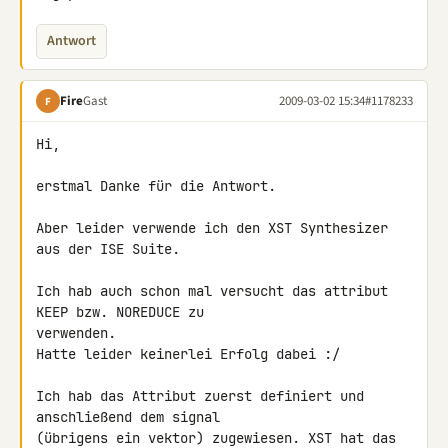
Antwort
Fire
Gast
2009-03-02 15:34
#1178233
F
Hi,

erstmal Danke für die Antwort.

Aber leider verwende ich den XST Synthesizer 
aus der ISE Suite.

Ich hab auch schon mal versucht das attribut 
KEEP bzw. NOREDUCE zu 

verwenden.

Hatte leider keinerlei Erfolg dabei :/

Ich hab das Attribut zuerst definiert und 
anschließend dem signal 

(übrigens ein vektor) zugewiesen. XST hat das 