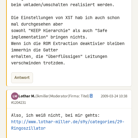
beim umladen/umschalten realisiert werden.

Die Einstellungen von XST hab ich auch schon 
mal durchgesehen aber 

sowohl "KEEP Hierarchie" als auch "Safe 
implementation" bringen nichts.

Wenn ich die ROM Extraction deaktivier bleiben 
immerhin die Gatter 

erhalten, die "überflüssigen" Leitungen 
verschwinden trotzdem.
Antwort
Lothar M.
(lkmiller)
Moderator
(Firma: Titel)
2009-03-24 10:38
LM
#1204231
http://www.lothar-miller.de/s9y/categories/29-
Ringoszillator