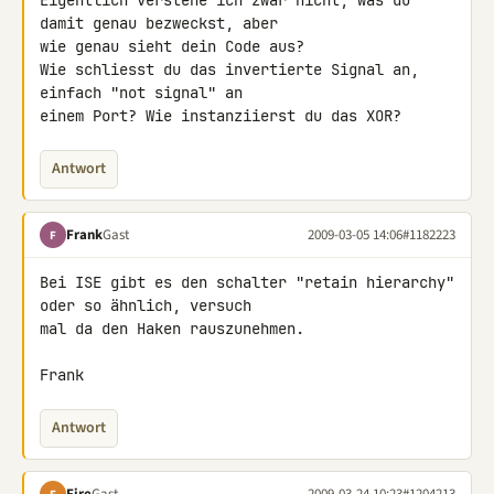
Eigentlich verstehe ich zwar nicht, was du 
damit genau bezweckst, aber 

wie genau sieht dein Code aus?

Wie schliesst du das invertierte Signal an, 
einfach "not signal" an 

einem Port? Wie instanziierst du das XOR?
Antwort
Frank
Gast
2009-03-05 14:06
#1182223
F
Bei ISE gibt es den schalter "retain hierarchy" 
oder so ähnlich, versuch 

mal da den Haken rauszunehmen.

Frank
Antwort
Fire
Gast
2009-03-24 10:23
#1204213