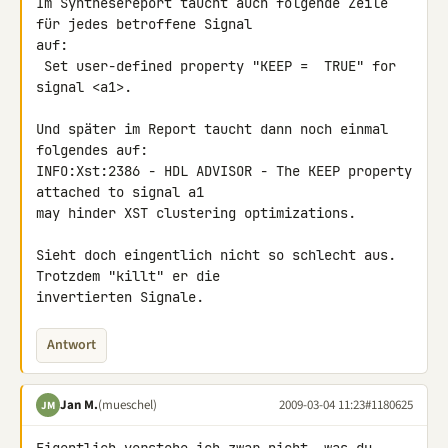
Im Synthesereport taucht auch folgende Zeile 
für jedes betroffene Signal 

auf:

 Set user-defined property "KEEP =  TRUE" for 
signal <a1>.

Und später im Report taucht dann noch einmal 
folgendes auf:

INFO:Xst:2386 - HDL ADVISOR - The KEEP property 
attached to signal a1 

may hinder XST clustering optimizations.

Sieht doch eingentlich nicht so schlecht aus. 
Trotzdem "killt" er die 

invertierten Signale.
Antwort
Jan M.
(mueschel)
2009-03-04 11:23
#1180625
JM