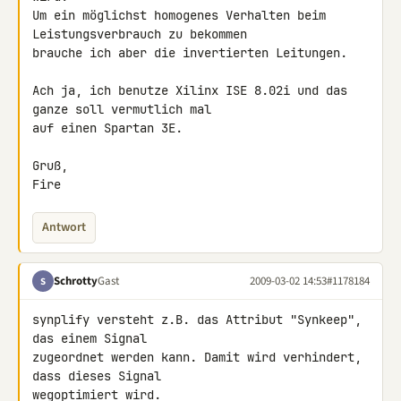
Um ein möglichst homogenes Verhalten beim 
Leistungsverbrauch zu bekommen 

brauche ich aber die invertierten Leitungen.

Ach ja, ich benutze Xilinx ISE 8.02i und das 
ganze soll vermutlich mal 

auf einen Spartan 3E.

Gruß,

Fire
Antwort
Schrotty
Gast
2009-03-02 14:53
#1178184
S
synplify versteht z.B. das Attribut "Synkeep", 
das einem Signal 

zugeordnet werden kann. Damit wird verhindert, 
dass dieses Signal 

wegoptimiert wird.