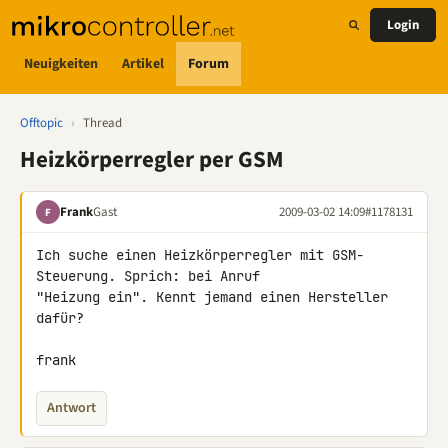
Login
Neuigkeiten
Artikel
Forum
Offtopic
›
Thread
Heizkörperregler per GSM
Frank
Gast
2009-03-02 14:09
#1178131
F
Ich suche einen Heizkörperregler mit GSM-
Steuerung. Sprich: bei Anruf 

"Heizung ein". Kennt jemand einen Hersteller 
dafür?

frank
Antwort