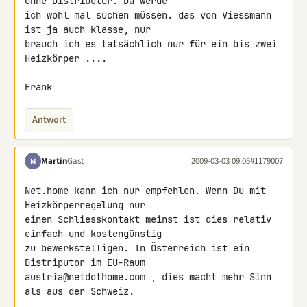
ohne Distributor. Da werde 

ich wohl mal suchen müssen. das von Viessmann 
ist ja auch klasse, nur 

brauch ich es tatsächlich nur für ein bis zwei 
Heizkörper ....

Frank
Antwort
Martin
Gast
2009-03-03 09:05
#1179007
M
Net.home kann ich nur empfehlen. Wenn Du mit 
Heizkörperregelung nur 

einen Schliesskontakt meinst ist dies relativ 
einfach und kostengünstig 

zu bewerkstelligen. In Österreich ist ein 
Distriputor im EU-Raum 

austria@netdothome.com , dies macht mehr Sinn 
als aus der Schweiz.