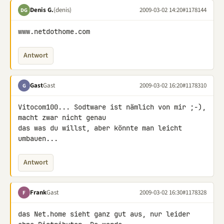
Denis G.
(denis)
2009-03-02 14:20
#1178144
DG
www.netdothome.com
Antwort
Gast
Gast
2009-03-02 16:20
#1178310
G
Vitocom100... Sodtware ist nämlich von mir ;-), 
macht zwar nicht genau 

das was du willst, aber könnte man leicht 
umbauen...
Antwort
Frank
Gast
2009-03-02 16:30
#1178328
F
das Net.home sieht ganz gut aus, nur leider 