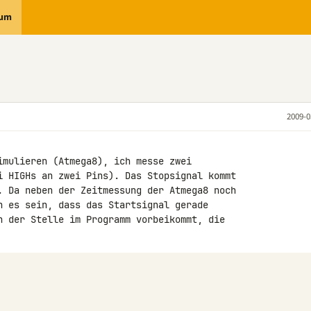
rum
2009-0
imulieren (Atmega8), ich messe zwei 

i HIGHs an zwei Pins). Das Stopsignal kommt 

. Da neben der Zeitmessung der Atmega8 noch 

n es sein, dass das Startsignal gerade 

n der Stelle im Programm vorbeikommt, die 
