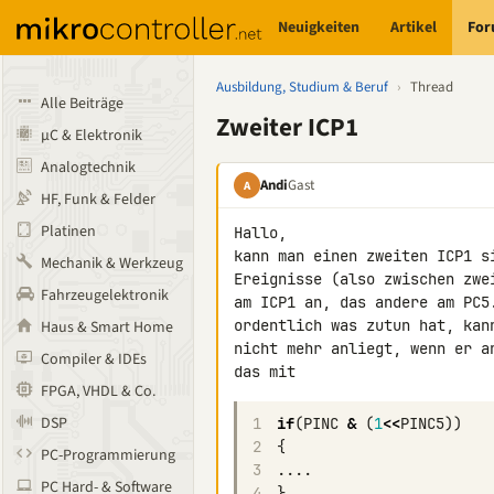
Neuigkeiten
Artikel
Fo
Ausbildung, Studium & Beruf
›
Thread
Alle Beiträge
Zweiter ICP1
µC & Elektronik
Analogtechnik
Andi
Gast
A
HF, Funk & Felder
Platinen
Hallo,

kann man einen zweiten ICP1 s
Mechanik & Werkzeug
Ereignisse (also zwischen zwe
Fahrzeugelektronik
am ICP1 an, das andere am PC5
ordentlich was zutun hat, kan
Haus & Smart Home
nicht mehr anliegt, wenn er a
Compiler & IDEs
das mit
FPGA, VHDL & Co.
DSP
1
if
(
PINC
&
(
1
<<
PINC5
))
2
{
PC-Programmierung
3
....
PC Hard- & Software
4
}