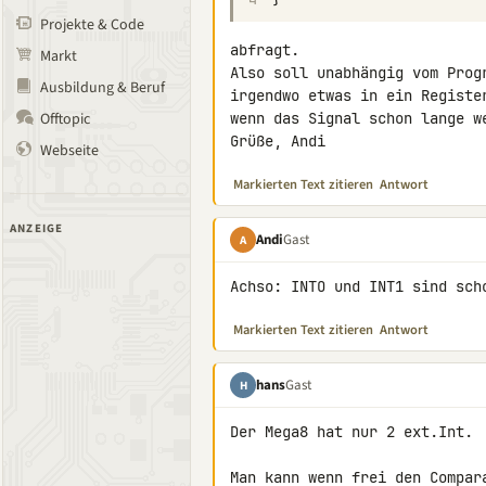
Projekte & Code
abfragt.

Markt
Also soll unabhängig vom Prog
Ausbildung & Beruf
irgendwo etwas in ein Registe
Offtopic
wenn das Signal schon lange we
Grüße, Andi
Webseite
Markierten Text zitieren
Antwort
ANZEIGE
Andi
Gast
A
Achso: INTO und INT1 sind sch
Markierten Text zitieren
Antwort
hans
Gast
H
Der Mega8 hat nur 2 ext.Int.

Man kann wenn frei den Compara