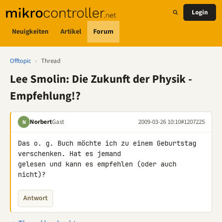
Login
Neuigkeiten
Artikel
Forum
Offtopic
›
Thread
Lee Smolin: Die Zukunft der Physik -
Empfehlung!?
Norbert
Gast
2009-03-26 10:10
#1207225
N
Das o. g. Buch möchte ich zu einem Geburtstag 
verschenken. Hat es jemand 

gelesen und kann es empfehlen (oder auch 
nicht)?
Antwort