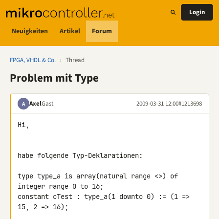
Login
Neuigkeiten
Artikel
Forum
FPGA, VHDL & Co.
›
Thread
Problem mit Type
Axel
Gast
2009-03-31 12:00
#1213698
A
Hi,

habe folgende Typ-Deklarationen:

type type_a is array(natural range <>) of 
integer range 0 to 16;

constant cTest : type_a(1 downto 0) := (1 => 
15, 2 => 16);
