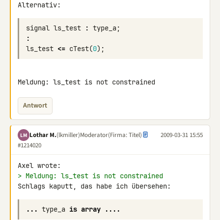
signal
ls_test
:
type_a
;
:
ls_test
<=
cTest
(
0
);
Meldung: ls_test is not constrained
Antwort
Lothar M.
(lkmiller)
Moderator
(Firma: Titel)
2009-03-31 15:55
LM
#1214020
> Meldung: ls_test is not constrained
Schlags kaputt, das habe ich übersehen:
...
type_a
is
array
....