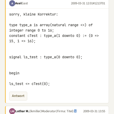
Axel
Gast
2009-03-31 12:01
#1213701
A
sorry, kleine Korrektur:

type type_a is array(natural range <>) of 
integer range 0 to 16;

constant cTest : type_a(1 downto 0) := (0 => 
15, 1 => 16);

signal ls_test : type_a(0 downto 0);

begin

ls_test <= cTest(0);
Antwort
Lothar M.
(lkmiller)
Moderator
(Firma: Titel)
2009-03-31 13:55
LM