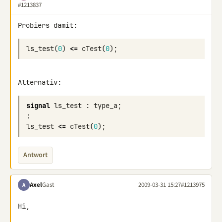
#1213837
Probiers damit:
ls_test
(
0
)
<=
cTest
(
0
);
Alternativ:
signal
ls_test
:
type_a
;
:
ls_test
<=
cTest
(
0
);
Antwort
Axel
Gast
2009-03-31 15:27
#1213975
A
Hi,
