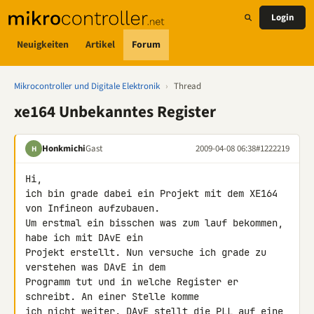
Login
Neuigkeiten
Artikel
Forum
Mikrocontroller und Digitale Elektronik
›
Thread
xe164 Unbekanntes Register
Honkmichi
Gast
2009-04-08 06:38
#1222219
H
Hi,

ich bin grade dabei ein Projekt mit dem XE164 
von Infineon aufzubauen. 

Um erstmal ein bisschen was zum lauf bekommen, 
habe ich mit DAvE ein 

Projekt erstellt. Nun versuche ich grade zu 
verstehen was DAvE in dem 

Programm tut und in welche Register er 
schreibt. An einer Stelle komme 

ich nicht weiter. DAvE stellt die PLL auf eine 