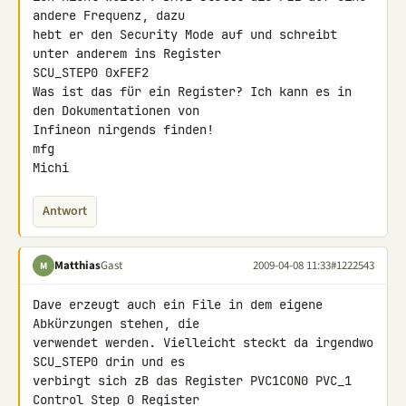
andere Frequenz, dazu 

hebt er den Security Mode auf und schreibt 
unter anderem ins Register 

SCU_STEP0 0xFEF2

Was ist das für ein Register? Ich kann es in 
den Dokumentationen von 

Infineon nirgends finden!

mfg

Michi
Antwort
Matthias
Gast
2009-04-08 11:33
#1222543
M
Dave erzeugt auch ein File in dem eigene 
Abkürzungen stehen, die 

verwendet werden. Vielleicht steckt da irgendwo 
SCU_STEP0 drin und es 

verbirgt sich zB das Register PVC1CON0 PVC_1 
Control Step 0 Register 
