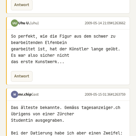
Antwort
Uhu U.
(uhu)
2009-05-14 21:09
#1263662
UU
So perfekt, wie die Figur aus dem schwer zu 
bearbeitenden Elfenbein 

gearbeitet ist, hat der Künstler lange geübt. 
Es war also sicher nicht 

das erste Kunstwerk...
Antwort
mr.chip
Gast
2009-05-15 01:36
#1263759
M
Das älteste bekannte. Gemäss tagesanzeiger.ch 
übrigens von einer Zürcher 

Studentin ausgegraben.

Bei der Datierung habe ich aber einen Zweifel: 