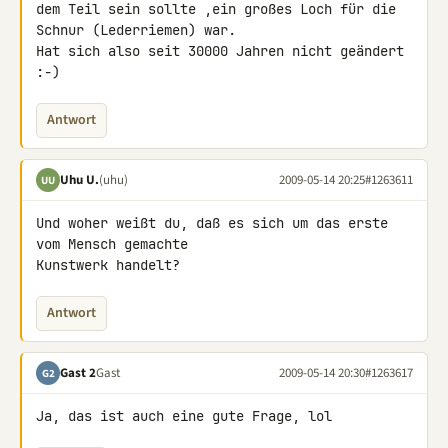
dem Teil sein sollte ,ein großes Loch für die 
Schnur (Lederriemen) war.

Hat sich also seit 30000 Jahren nicht geändert 
:-)
Antwort
Uhu U.
(uhu)
2009-05-14 20:25
#1263611
UU
Und woher weißt du, daß es sich um das erste 
vom Mensch gemachte 

Kunstwerk handelt?
Antwort
Gast 2
Gast
2009-05-14 20:30
#1263617
G2
Ja, das ist auch eine gute Frage, lol