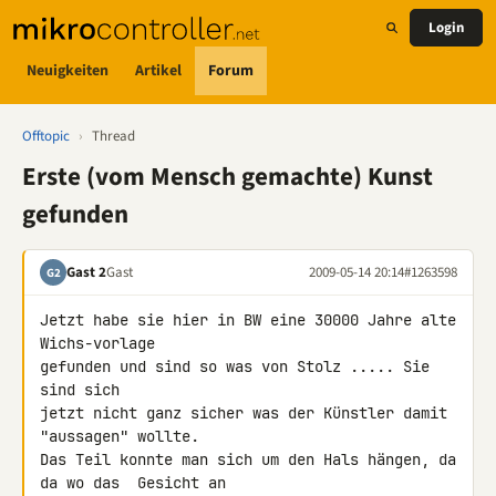
Login
Neuigkeiten
Artikel
Forum
Offtopic
›
Thread
Erste (vom Mensch gemachte) Kunst
gefunden
Gast 2
Gast
2009-05-14 20:14
#1263598
G2
Jetzt habe sie hier in BW eine 30000 Jahre alte 
Wichs-vorlage

gefunden und sind so was von Stolz ..... Sie 
sind sich

jetzt nicht ganz sicher was der Künstler damit 
"aussagen" wollte.

Das Teil konnte man sich um den Hals hängen, da 
da wo das  Gesicht an 
