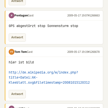
Antwort
Pentagon
Gast
2009-05-17 19:07
#1266663
P
GPS abgestürzt stop Sonnensturm stop
Antwort
Tom Tom
Gast
2009-05-17 19:19
#1266678
TT
hier ist bild

http://de.wikipedia.org/w/index.php?
title=Datei:AK-
Kleeblatt.svg&filetimestamp=20081015120312
Antwort