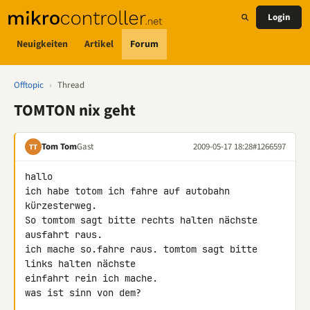
Login
Neuigkeiten
Artikel
Forum
Offtopic
›
Thread
TOMTON nix geht
Tom Tom
Gast
2009-05-17 18:28
#1266597
TT
hallo

ich habe totom ich fahre auf autobahn 
kürzesterweg.

So tomtom sagt bitte rechts halten nächste 
ausfahrt raus.

ich mache so.fahre raus. tomtom sagt bitte 
links halten nächste

einfahrt rein ich mache.

was ist sinn von dem?