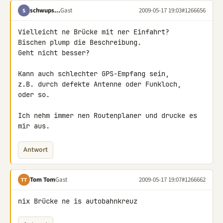
schwups...
Gast
2009-05-17 19:03
#1266656
S
Vielleicht ne Brücke mit ner Einfahrt?

Bischen plump die Beschreibung.

Geht nicht besser?

Kann auch schlechter GPS-Empfang sein,

z.B. durch defekte Antenne oder Funkloch,

oder so.

Ich nehm immer nen Routenplaner und drucke es 
mir aus.
Antwort
Tom Tom
Gast
2009-05-17 19:07
#1266662
TT
nix Brücke ne is autobahnkreuz