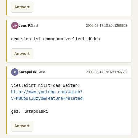
Antwort
Jens P.
Gast
2009-05-17 18:30
#1266603
JP
dem sinn ist dommdomm verliert düden
Antwort
Katapulski
Gast
2009-05-17 19:02
#1266653
K
http://www.youtube.com/watch?
v=M8GoWlJBzy0&feature=related
gez. Katapulski
Antwort