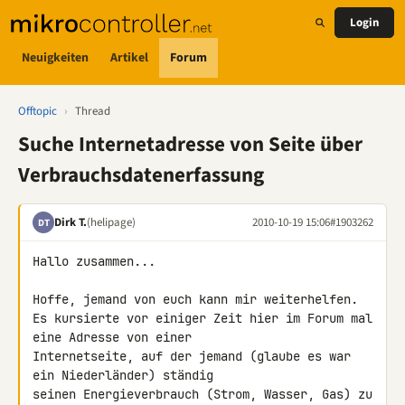
Login
Neuigkeiten
Artikel
Forum
Offtopic
›
Thread
Suche Internetadresse von Seite über
Verbrauchsdatenerfassung
Dirk T.
(helipage)
2010-10-19 15:06
#1903262
DT
Hallo zusammen...

Hoffe, jemand von euch kann mir weiterhelfen.

Es kursierte vor einiger Zeit hier im Forum mal 
eine Adresse von einer 

Internetseite, auf der jemand (glaube es war 
ein Niederländer) ständig 

seinen Energieverbrauch (Strom, Wasser, Gas) zu 