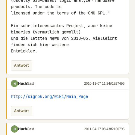
(usually USB-based) logic analyzer hardware 
products. The code is 

licensed under the terms of the GNU GPL."

Ein sehr interessantes Projekt, aber keine 
binaries (vermutlich gewollt) 

und die letzten News von 2010-05. Vielleicht 
finden sich hier weitere 

Entwickler.
Antwort
Huch
Gast
2010-11-07 11:34
#1927495
H
http://sigrok.org/wiki/Main_Page
Antwort
Huch
Gast
2011-04-27 08:43
#2160795
H