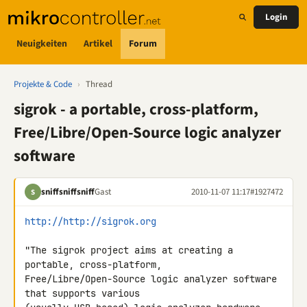
Login
Neuigkeiten
Artikel
Forum
Projekte & Code
›
Thread
sigrok - a portable, cross-platform,
Free/Libre/Open-Source logic analyzer
software
sniffsniffsniff
Gast
2010-11-07 11:17
#1927472
S
http://http://sigrok.org
"The sigrok project aims at creating a 
portable, cross-platform, 

Free/Libre/Open-Source logic analyzer software 
that supports various 
