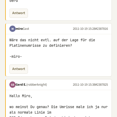
Gerd
Antwort
miro
Gast
2011-10-19 15:28
#2387816
M
Wäre das nicht evtl. auf der Lage für die 
Platinenumrisse zu definieren?

-miro-
Antwort
Gerd E.
(robberknight)
2011-10-19 15:38
#2387825
GE
Hallo Miro,

wo meinst Du genau? Die Umrisse male ich ja nur 
als normale Linie im 
