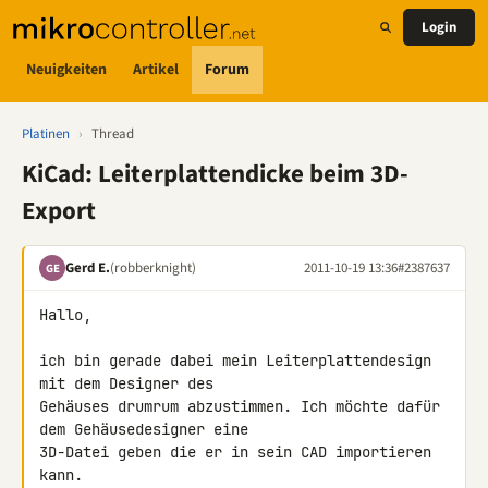
Login
Neuigkeiten
Artikel
Forum
Platinen
›
Thread
KiCad: Leiterplattendicke beim 3D-
Export
Gerd E.
(robberknight)
2011-10-19 13:36
#2387637
GE
Hallo,

ich bin gerade dabei mein Leiterplattendesign 
mit dem Designer des 

Gehäuses drumrum abzustimmen. Ich möchte dafür 
dem Gehäusedesigner eine 

3D-Datei geben die er in sein CAD importieren 
kann.
