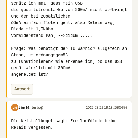
schätz ich mal, dass mein USB 

die gesamtstromstärke von 500mA nicht aufbringt 
und der bei zusätzlichen 

60mA einfach flöten geht. also Relais weg, 
Diode mit 1,3kOhm 

vorwiderstand ran, -->didum......

Frage: was benötigt der IO Warrior allgemein an 
Strom, um ordnungsgemäß 

zu funktionieren? Wie erkenne ich, ob das USB 
gerät wirklich mit 500mA 

angemeldet ist?
Antwort
Jim M.
(turboj)
2012-03-25 19:18
#2609586
JM
Die Kristallkugel sagt: Freilaufdiode beim 
Relais vergessen.
