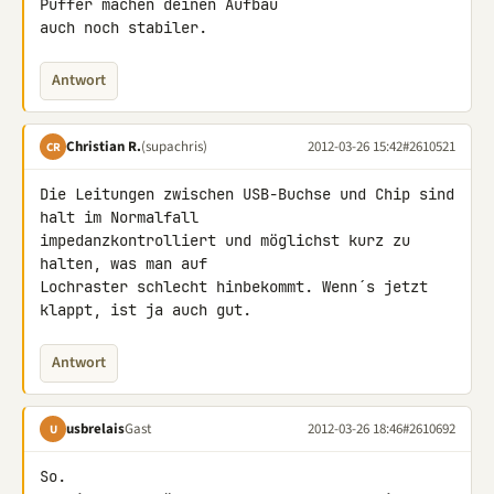
Puffer machen deinen Aufbau 

auch noch stabiler.
Antwort
Christian R.
(supachris)
2012-03-26 15:42
#2610521
CR
Die Leitungen zwischen USB-Buchse und Chip sind 
halt im Normalfall 

impedanzkontrolliert und möglichst kurz zu 
halten, was man auf 

Lochraster schlecht hinbekommt. Wenn´s jetzt 
klappt, ist ja auch gut.
Antwort
usbrelais
Gast
2012-03-26 18:46
#2610692
U
So.
