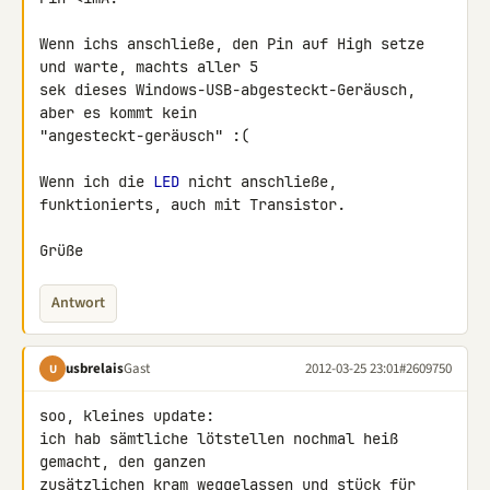
Wenn ichs anschließe, den Pin auf High setze 
und warte, machts aller 5 

sek dieses Windows-USB-abgesteckt-Geräusch, 
aber es kommt kein 

"angesteckt-geräusch" :(

Wenn ich die 
LED
 nicht anschließe, 
funktionierts, auch mit Transistor.

Grüße
Antwort
usbrelais
Gast
2012-03-25 23:01
#2609750
U
soo, kleines update:

ich hab sämtliche lötstellen nochmal heiß 
gemacht, den ganzen 

zusätzlichen kram weggelassen und stück für 