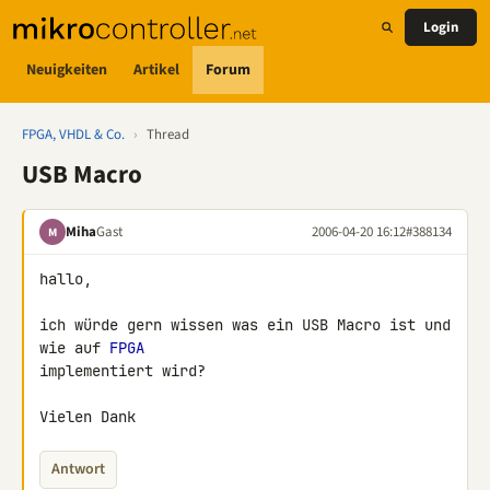
Login
Neuigkeiten
Artikel
Forum
FPGA, VHDL & Co.
›
Thread
USB Macro
Miha
Gast
2006-04-20 16:12
#388134
M
hallo,

ich würde gern wissen was ein USB Macro ist und 
wie auf 
FPGA
implementiert wird?

Vielen Dank
Antwort