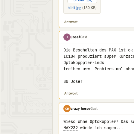
(130 KB)
bild1.jpg
Antwort
Josef
Gast
J
Die Beschalten des MAX ist ok
IC104 produziert super Kurzsc
Optokopppler-Leds

treiben usw. Probiers mal ohn
SG Josef
Antwort
crazy horse
Gast
CH
MAX232
 würde ich sagen...