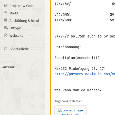
T2N/+5V/1                   5V
Projekte & Code
Markt
VCC/GND1                   5V

T1IN/GND1                  5V

Ausbildung & Beruf
Offtopic
Webseite
V+/V-/C sollten auch so 5V sei
Dateinanhang:

Bildergalerie
Schaltplan(Ausschnitt)

ANZEIGE
http://pdfserv.maxim-ic.com/e
Was kann man da machen?
Angehängte Dateien: