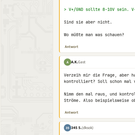
> V+/GND sollte 8-10V sein. V
Sind sie aber nicht.

Wo müßte man was schauen?
Antwort
A.K.
Gast
A
Verzeih mir die Frage, aber h
kontrolliert? Soll schon mal v
Nimm den mal raus, und kontro
Ströme. Also beispielsweise o
Antwort
345 5.
(dksok)
35