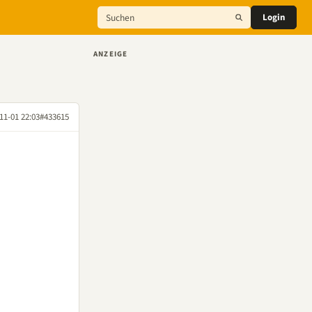
Login
ANZEIGE
11-01 22:03
#433615