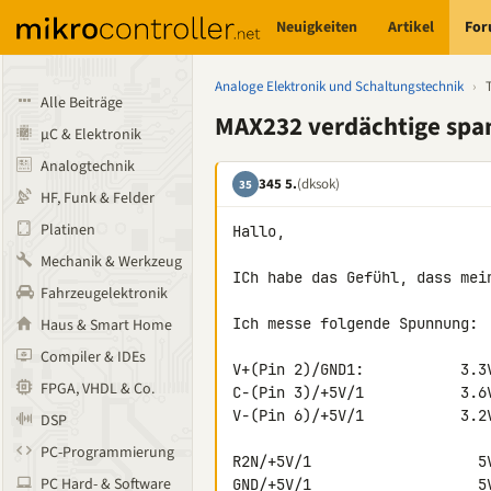
Neuigkeiten
Artikel
Fo
Analoge Elektronik und Schaltungstechnik
›
Alle Beiträge
MAX232 verdächtige spa
µC & Elektronik
Analogtechnik
345 5.
(dksok)
35
HF, Funk & Felder
Platinen
Hallo,

Mechanik & Werkzeug
ICh habe das Gefühl, dass mein
Fahrzeugelektronik
Ich messe folgende Spunnung:

Haus & Smart Home
Compiler & IDEs
V+(Pin 2)/GND1:           3.3V
FPGA, VHDL & Co.
C-(Pin 3)/+5V/1           3.6V
V-(Pin 6)/+5V/1           3.2V
DSP
PC-Programmierung
R2N/+5V/1                   5V
PC Hard- & Software
GND/+5V/1                   5V