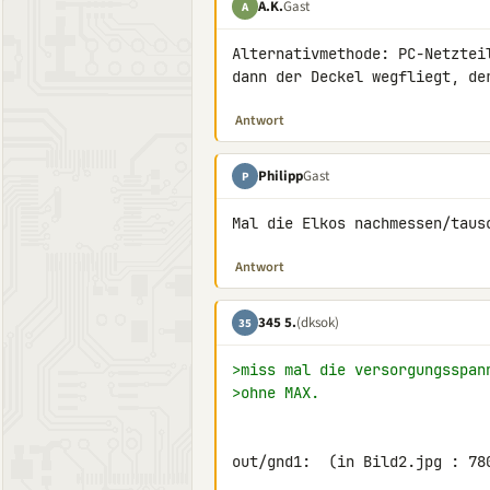
A.K.
Gast
A
Alternativmethode: PC-Netztei
dann der Deckel wegfliegt, de
Antwort
Philipp
Gast
P
Mal die Elkos nachmessen/taus
Antwort
345 5.
(dksok)
35
>miss mal die versorgungsspan
>ohne MAX.
out/gnd1:  (in Bild2.jpg : 78