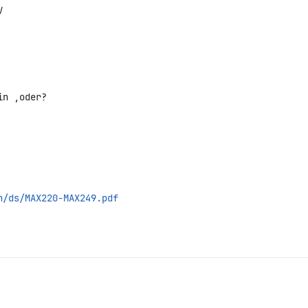


n ,oder?

n/ds/MAX220-MAX249.pdf