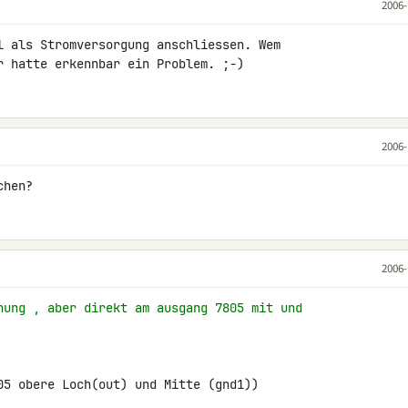
2006-
l als Stromversorgung anschliessen. Wem 

r hatte erkennbar ein Problem. ;-)
2006-
chen?
2006-
nung , aber direkt am ausgang 7805 mit und
05 obere Loch(out) und Mitte (gnd1))
