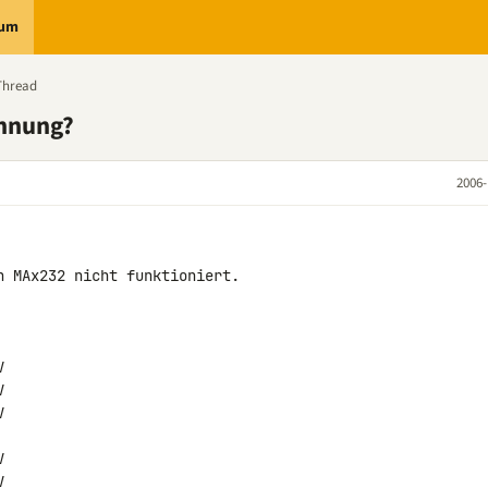
rum
Thread
nnung?
2006-
 MAx232 nicht funktioniert.










