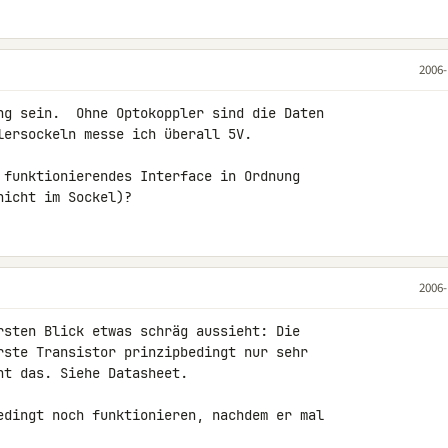
2006-
ng sein.  Ohne Optokoppler sind die Daten 

lersockeln messe ich überall 5V.

 funktionierendes Interface in Ordnung

nicht im Sockel)?
2006-
rsten Blick etwas schräg aussieht: Die 

rste Transistor prinzipbedingt nur sehr 

t das. Siehe Datasheet.

edingt noch funktionieren, nachdem er mal 
