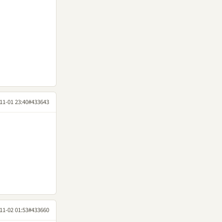
11-01 23:40
#433643
11-02 01:53
#433660