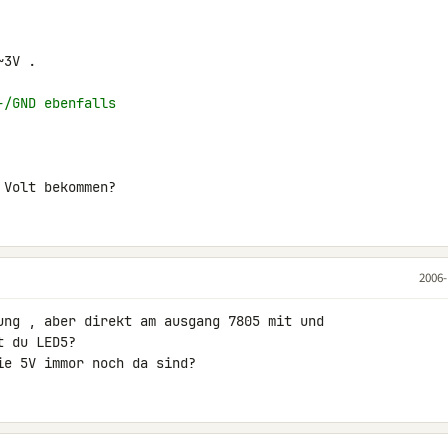
3V .

-/GND ebenfalls
2006-
ung , aber direkt am ausgang 7805 mit und 

 du LED5?

ie 5V immor noch da sind?