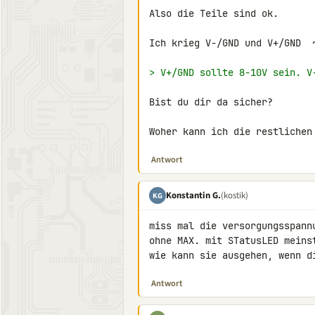
Also die Teile sind ok.

Ich krieg V-/GND und V+/GND  ~
> V+/GND sollte 8-10V sein. V
Bist du dir da sicher?

Antwort
Konstantin G.
(kostik)
KG
miss mal die versorgungsspann
ohne MAX. mit STatusLED meinst
wie kann sie ausgehen, wenn d
Antwort