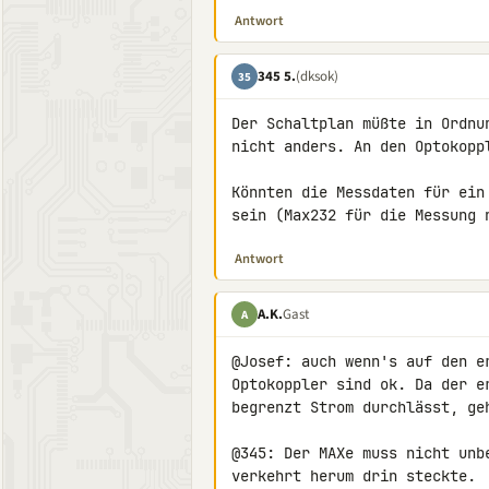
Antwort
345 5.
(dksok)
35
Der Schaltplan müßte in Ordnu
nicht anders. An den Optokopp
Könnten die Messdaten für ein
sein (Max232 für die Messung 
Antwort
A.K.
Gast
A
@Josef: auch wenn's auf den e
Optokoppler sind ok. Da der e
begrenzt Strom durchlässt, geh
@345: Der MAXe muss nicht unb
verkehrt herum drin steckte.
