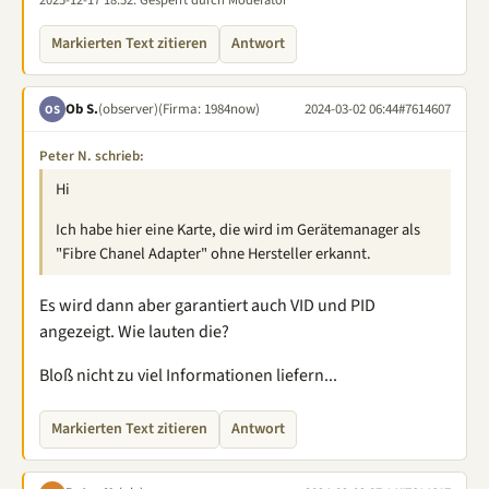
2025-12-17 18:52
: Gesperrt durch Moderator
Markierten Text zitieren
Antwort
Ob S.
(observer)
(Firma: 1984now)
2024-03-02 06:44
#7614607
OS
Peter N. schrieb:
Hi
Ich habe hier eine Karte, die wird im Gerätemanager als
"Fibre Chanel Adapter" ohne Hersteller erkannt.
Es wird dann aber garantiert auch VID und PID
angezeigt. Wie lauten die?
Bloß nicht zu viel Informationen liefern...
Markierten Text zitieren
Antwort