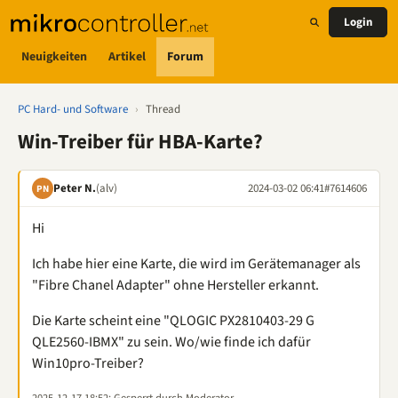
Login
Neuigkeiten
Artikel
Forum
PC Hard- und Software
›
Thread
Win-Treiber für HBA-Karte?
Peter N.
(alv)
2024-03-02 06:41
#7614606
PN
Hi
Ich habe hier eine Karte, die wird im Gerätemanager als
"Fibre Chanel Adapter" ohne Hersteller erkannt.
Die Karte scheint eine "QLOGIC PX2810403-29 G
QLE2560-IBMX" zu sein. Wo/wie finde ich dafür
Win10pro-Treiber?