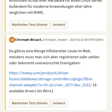
Ansonsten ist das eher Hardware für einen Linux Server.
Außerdem für moderne Anwendungen eher lahm
verglichen mit NVME.
Markierten Text zitieren
Antwort
Christoph db1uq K.
(christoph_kessler)
2024-03-02 08:07
#7614643
CD
Da gibt es eine Menge hilfsbereiter Leute im Web,
meistens muss man sich aber registrieren oder zahlen
oder bekommt unerwünschte Dreingaben:
https://treexy.com/products/driver-
fusion/database/storage-controllers/qlogic/fibre-
channel-adapter/?o=id-/pci/ven_1077/dev_2532/
18
available drivers bis Win11
Markierten Text zitieren
Antwort