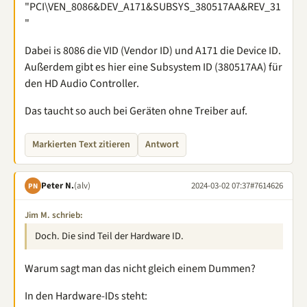
"PCI\VEN_8086&DEV_A171&SUBSYS_380517AA&REV_31
"
Dabei is 8086 die VID (Vendor ID) und A171 die Device ID.
Außerdem gibt es hier eine Subsystem ID (380517AA) für
den HD Audio Controller.
Das taucht so auch bei Geräten ohne Treiber auf.
Markierten Text zitieren
Antwort
Peter N.
(alv)
2024-03-02 07:37
#7614626
PN
Jim M. schrieb:
Doch. Die sind Teil der Hardware ID.
Warum sagt man das nicht gleich einem Dummen?
In den Hardware-IDs steht: