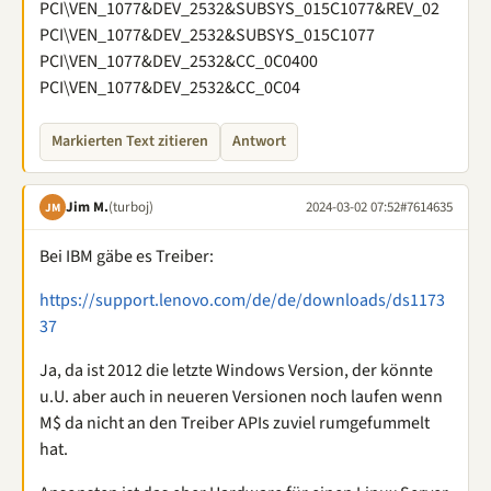
PCI\VEN_1077&DEV_2532&SUBSYS_015C1077&REV_02
PCI\VEN_1077&DEV_2532&SUBSYS_015C1077
PCI\VEN_1077&DEV_2532&CC_0C0400
PCI\VEN_1077&DEV_2532&CC_0C04
Markierten Text zitieren
Antwort
Jim M.
(turboj)
2024-03-02 07:52
#7614635
JM
Bei IBM gäbe es Treiber:
https://support.lenovo.com/de/de/downloads/ds1173
37
Ja, da ist 2012 die letzte Windows Version, der könnte
u.U. aber auch in neueren Versionen noch laufen wenn
M$ da nicht an den Treiber APIs zuviel rumgefummelt
hat.