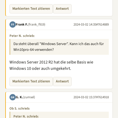
Markierten Text zitieren
Antwort
Frank F.
(frank_f919)
2024-03-02 14:35
#7614889
FF
Peter N. schrieb:
Da steht überall "Windows Server". Kann ich das auch für
Win10pro-64 verwenden?
Windows Server 2012 R2 hat die selbe Basis wie
Windows 10 oder auch umgekehrt.
Markierten Text zitieren
Antwort
G. K.
(zumsel)
2024-03-02 15:37
#7614918
GK
Ob S. schrieb:
Peter N. schrieb: