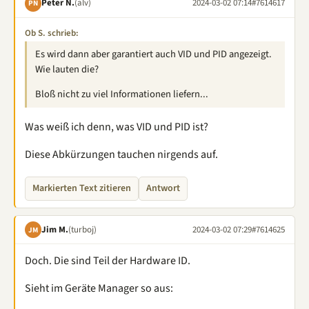
Peter N.
(alv)
2024-03-02 07:14
#7614617
PN
Ob S. schrieb:
Es wird dann aber garantiert auch VID und PID angezeigt.
Wie lauten die?
Bloß nicht zu viel Informationen liefern...
Was weiß ich denn, was VID und PID ist?
Diese Abkürzungen tauchen nirgends auf.
Markierten Text zitieren
Antwort
Jim M.
(turboj)
2024-03-02 07:29
#7614625
JM
Doch. Die sind Teil der Hardware ID.
Sieht im Geräte Manager so aus: