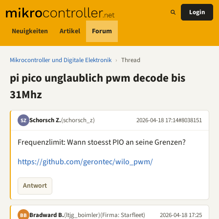
Login
Neuigkeiten
Artikel
Forum
Mikrocontroller und Digitale Elektronik
›
Thread
pi pico unglaublich pwm decode bis
31Mhz
Schorsch Z.
(schorsch_z)
2026-04-18 17:14
#8038151
SZ
Frequenzlimit: Wann stoesst PIO an seine Grenzen?
https://github.com/gerontec/wilo_pwm/
Antwort
Bradward B.
(ltjg_boimler)
(Firma: Starfleet)
2026-04-18 17:25
BB