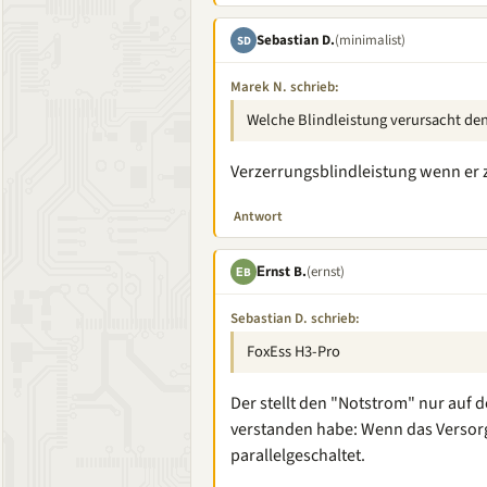
Sebastian D.
(minimalist)
SD
Marek N. schrieb:
Welche Blindleistung verursacht den
Verzerrungsblindleistung wenn er 
Antwort
Εrnst B.
(ernst)
ΕB
Sebastian D. schrieb:
FoxEss H3-Pro
Der stellt den "Notstrom" nur auf 
verstanden habe: Wenn das Versorg
parallelgeschaltet.