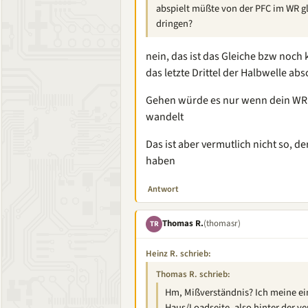
abspielt müßte von der PFC im WR g
dringen?
nein, das ist das Gleiche bzw noc
das letzte Drittel der Halbwelle ab
Gehen würde es nur wenn dein WR 
wandelt
Das ist aber vermutlich nicht so, d
haben
Antwort
Thomas R.
(thomasr)
TR
Heinz R. schrieb:
Thomas R. schrieb:
Hm, Mißverständnis? Ich meine ein
Haus/Loadseite, also hinter der 