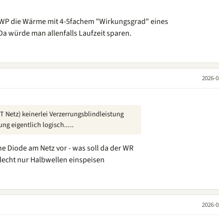
ie WP die Wärme mit 4-5fachem "Wirkungsgrad" eines
Da würde man allenfalls Laufzeit sparen.
2026-0
T Netz) keinerlei Verzerrungsblindleistung
ng eigentlich logisch.....
ine Diode am Netz vor - was soll da der WR
echt nur Halbwellen einspeisen
2026-0