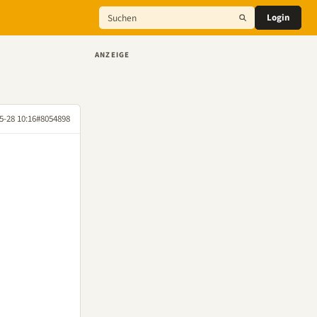
Login
ANZEIGE
5-28 10:16
#8054898