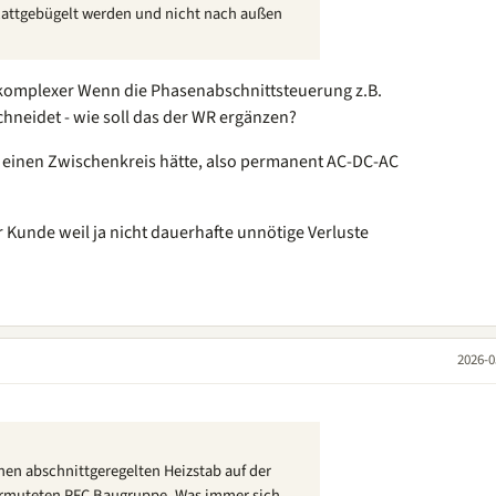
lattgebügelt werden und nicht nach außen
h komplexer Wenn die Phasenabschnittsteuerung z.B.
schneidet - wie soll das der WR ergänzen?
einen Zwischenkreis hätte, also permanent AC-DC-AC
er Kunde weil ja nicht dauerhafte unnötige Verluste
2026-0
en abschnittgeregelten Heizstab auf der
vermuteten PFC Baugruppe. Was immer sich