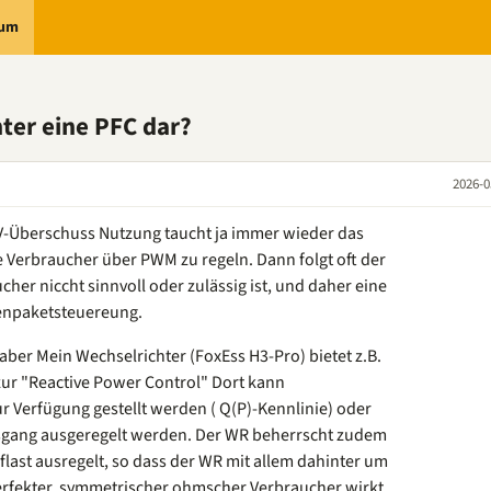
rum
hter eine PFC dar?
2026-0
V-Überschuss Nutzung taucht ja immer wieder das
 Verbraucher über PWM zu regeln. Dann folgt oft der
cher niccht sinnvoll oder zulässig ist, und daher eine
lenpaketsteuereung.
, aber Mein Wechselrichter (FoxEss H3-Pro) bietet z.B.
zur "Reactive Power Control" Dort kann
r Verfügung gestellt werden ( Q(P)-Kennlinie) oder
usgang ausgeregelt werden. Der WR beherrscht zudem
ast ausregelt, so dass der WR mit allem dahinter um
erfekter, symmetrischer ohmscher Verbraucher wirkt.