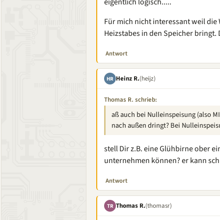
eigentlich logisch.....
Für mich nicht interessant weil d
Heizstabes in den Speicher bringt. 
Antwort
Heinz R.
(heijz)
HR
Thomas R. schrieb:
aß auch bei Nulleinspeisung (also MI
nach außen dringt? Bei Nulleinspeisu
stell Dir z.B. eine Glühbirne ober e
unternehmen können? er kann schl
Antwort
Thomas R.
(thomasr)
TR