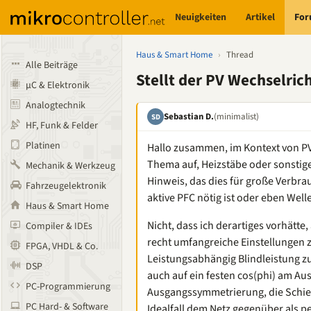
Neuigkeiten
Artikel
Fo
Haus & Smart Home
›
Thread
Alle Beiträge
Stellt der PV Wechselric
µC & Elektronik
Analogtechnik
Sebastian D.
(minimalist)
SD
HF, Funk & Felder
Platinen
Hallo zusammen, im Kontext von P
Thema auf, Heizstäbe oder sonstige
Mechanik & Werkzeug
Hinweis, das dies für große Verbrau
Fahrzeugelektronik
aktive PFC nötig ist oder eben Wel
Haus & Smart Home
Nicht, dass ich derartiges vorhätte
Compiler & IDEs
recht umfangreiche Einstellungen 
FPGA, VHDL & Co.
Leistungsabhängig Blindleistung zu
DSP
auch auf ein festen cos(phi) am A
PC-Programmierung
Ausgangssymmetrierung, die Schiefl
PC Hard- & Software
Idealfall dem Netz gegenüber als p