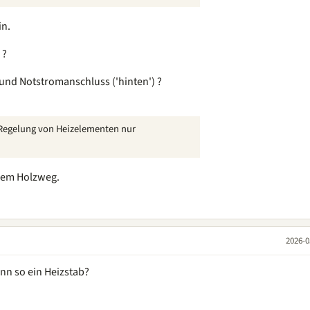
in.
 ?
 und Notstromanschluss ('hinten') ?
 Regelung von Heizelementen nur
 dem Holzweg.
2026-0
nn so ein Heizstab?