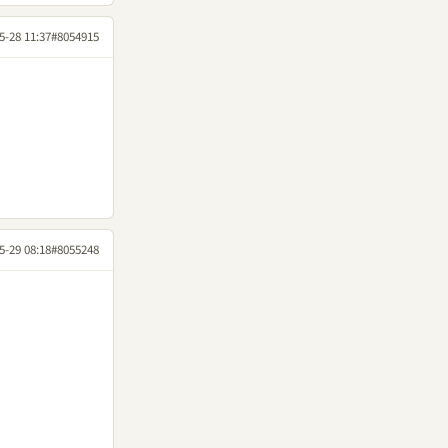
5-28 11:37
#8054915
5-29 08:18
#8055248