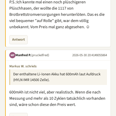
P.S.:Ich kannte mal einen noch plüschigeren
Plüschhasen, der wollte die 1117 von
Brotbrettstromversorgungen herunterlöten. Das es die
viel bequemer "auf Rolle" gibt, war dem völlig
unbekannt. Vom Preis mal ganz abgesehen. ☺
Antwort
Manfred P.
(pruckelfred)
2026-05-30 20:41
#8055864
MP
Markus W. schrieb:
Der enthaltene Li-Ionen Akku hat 600mAh laut Aufdruck
(HYLN IMR 14500 Zelle).
600mAh ist nicht viel, aber realistisch. Wenn die nach
Messung und mehr als 10 Zyklen tatsächlich vorhanden
sind, wäre schon diese den Preis wert.