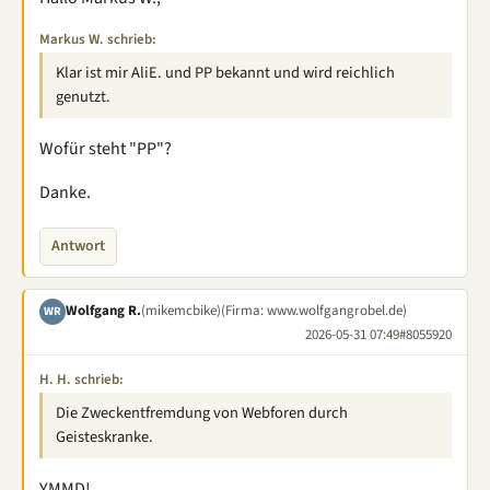
Markus W. schrieb:
Klar ist mir AliE. und PP bekannt und wird reichlich
genutzt.
Wofür steht "PP"?
Danke.
Antwort
Wolfgang R.
(mikemcbike)
(Firma: www.wolfgangrobel.de)
WR
2026-05-31 07:49
#8055920
H. H. schrieb:
Die Zweckentfremdung von Webforen durch
Geisteskranke.
YMMD!