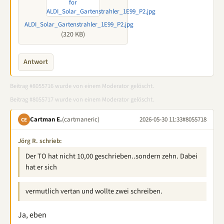
ALDI_Solar_Gartenstrahler_1E99_P2.jpg
(320 KB)
Antwort
Beitrag #8055716 wurde von einem Moderator gelöscht.
Beitrag #8055717 wurde von einem Moderator gelöscht.
Cartman E.
(cartmaneric)
2026-05-30 11:33
#8055718
CE
Jörg R. schrieb:
Der TO hat nicht 10,00 geschrieben..sondern zehn. Dabei
hat er sich
vermutlich vertan und wollte zwei schreiben.
Ja, eben