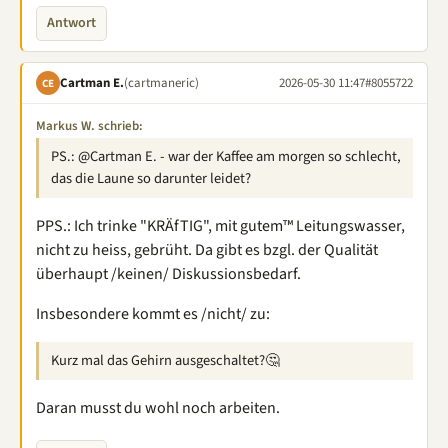
Antwort
Cartman E.
(cartmaneric)
2026-05-30 11:47
#8055722
CE
Markus W. schrieb:
PS.: @Cartman E. - war der Kaffee am morgen so schlecht,
das die Laune so darunter leidet?
PPS.: Ich trinke "KRÄfTIG", mit gutem™ Leitungswasser,
nicht zu heiss, gebrüht. Da gibt es bzgl. der Qualität
überhaupt /keinen/ Diskussionsbedarf.
Insbesondere kommt es /nicht/ zu:
Kurz mal das Gehirn ausgeschaltet?🤔
Daran musst du wohl noch arbeiten.