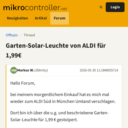
Login
Neuigkeiten
Artikel
Forum
Offtopic
›
Thread
Garten-Solar-Leuchte von ALDI für
1,99€
Markus W.
(dl8mby)
2026-05-30 11:18
#8055714
MW
Hallo Forum,
bei meinem morgentlichem Einkauf hat es mich mal
wieder zum ALDI Süd in München Umland verschlagen.
Dort bin ich über die u.g. und beschriebene Garten-
Solar-Leuchte für 1,99 € gestolpert.