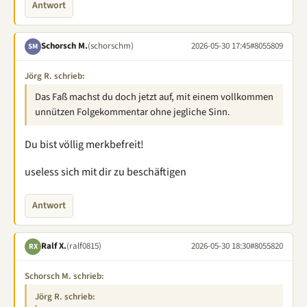
Antwort
Schorsch M.
(schorschm)
2026-05-30 17:45
#8055809
SM
Jörg R. schrieb:
Das Faß machst du doch jetzt auf, mit einem vollkommen
unnützen Folgekommentar ohne jegliche Sinn.
Du bist völlig merkbefreit!
useless sich mit dir zu beschäftigen
Antwort
Ralf X.
(ralf0815)
2026-05-30 18:30
#8055820
RX
Schorsch M. schrieb:
Jörg R. schrieb: