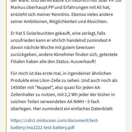
der Ware. Und bei Ali kaufe ich natürlich nur über PP. Ob
Markus überhaupt PP und Erfahrungen mit Ali hat,
entzieht sich meiner Kenntnis. Ebenso vieles andere
seiner Ambitionen, Möglichkeiten und Absichten.
Er hat 5 Solarleuchten gekauft, eine zerlegt, falls
unzufrieden kann er ehrlich handelnd zumindest 4
davon nächste Woche mit gutem Gewissen
zurückgeben, andere Abnehmer finden sich, getestete
Filialen haben alle den Status: Ausverkauft!
Für mich ist das erste mal, in irgendeiner ähnlichen
Produkte eine LiIon-Zelle zu sehen. Und auch noch als
14500er mit "Nuppel", also quasi für jeden AA-
Zellenhalter zu nutzen, mit 2,2 Wh jeder der bisher in
solchen Teilen verwendeten AA NiMH ~3-fach
überlegen. Hier zumindest ein einfaches Datenblatt:
https://cdn1.midocean.com/document/test-
battery/mo2222-test-battery.pdf