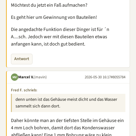
Möchtest du jetzt ein Faß aufmachen?
Es geht hier um Gewinnung von Bauteilen!
Die angedachte Funktion dieser Dinger ist für ´n
A....sch. Jedoch wer mit diesen Bauteilen etwas
anfangen kann, ist doch gut bedient.
Antwort
Marcel V.
(mavin)
2026-05-30 16:17
#8055784
MV
Fred F. schrieb:
denn unten ist das Gehäuse meist dicht und das Wasser
sammelt sich dann dort.
Daher könnte man an der tiefsten Stelle im Gehäuse ein
4 mm Loch bohren, damit dort das Kondenswasser
abfließen kann! Eine 1 mm Bohrung wäre zu klein.