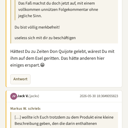
Das Faß machst du doch jetzt auf, mit einem
vollkommen unnützen Folgekommentar ohne
jegliche Sinn.
Du bist völlig merkbefreit!
useless sich mit dir zu beschäftigen
Hättest Du zu Zeiten Don Quijote gelebt, wärest Du mit
ihm auf dem Esel geritten. Das hätte anderen hier
einiges erspart.😁
Antwort
Jack V.
(jackv)
2026-05-30 18:36
#8055823
JV
Markus W. schrieb:
[…] wollte ich Euch trotzdem zu dem Produkt eine kleine
Beschreibung geben, den die darin enthaltenen