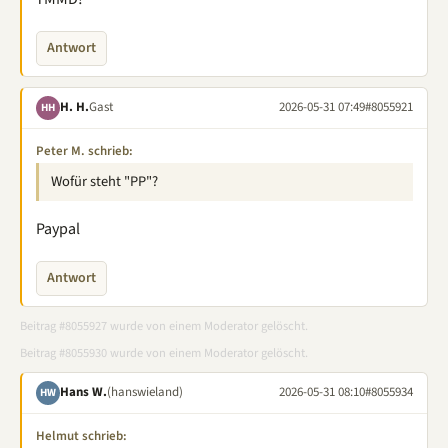
Antwort
H. H.
Gast
2026-05-31 07:49
#8055921
HH
Peter M. schrieb:
Wofür steht "PP"?
Paypal
Antwort
Beitrag #8055927 wurde von einem Moderator gelöscht.
Beitrag #8055930 wurde von einem Moderator gelöscht.
Hans W.
(hanswieland)
2026-05-31 08:10
#8055934
HW
Helmut schrieb: