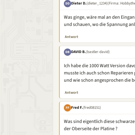
Dieter D.
(dieter_1234)
(Firma: Hobbythe
DD
Was ginge, wäre mal an den Eingan
und schauen, wo die Spannung anli
Antwort
DAVID B.
(bastler-david)
DB
Ich habe die 1000 Watt Version davon
musste ich auch schon Reparieren 
und wie schon angesprochen die b
Antwort
Fred F.
(fred08151)
FF
Was sind eigentlich diese schwarzen
der Oberseite der Platine ?