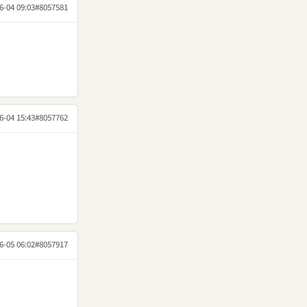
6-04 09:03
#8057581
6-04 15:43
#8057762
6-05 06:02
#8057917