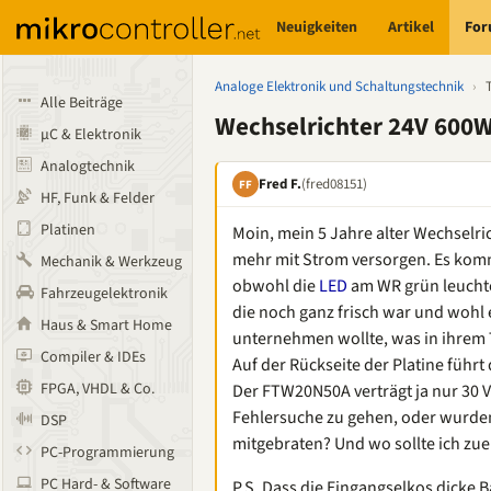
Neuigkeiten
Artikel
Fo
Analoge Elektronik und Schaltungstechnik
›
Alle Beiträge
Wechselrichter 24V 600W
µC & Elektronik
Analogtechnik
Fred F.
(fred08151)
FF
HF, Funk & Felder
Platinen
Moin, mein 5 Jahre alter Wechselri
mehr mit Strom versorgen. Es kom
Mechanik & Werkzeug
obwohl die
LED
am WR grün leuchte
Fahrzeugelektronik
die noch ganz frisch war und wohl
Haus & Smart Home
unternehmen wollte, was in ihrem 
Compiler & IDEs
Auf der Rückseite der Platine führt
FPGA, VHDL & Co.
Der FTW20N50A verträgt ja nur 30 Vo
Fehlersuche zu gehen, oder wurde
DSP
mitgebraten? Und wo sollte ich zu
PC-Programmierung
PC Hard- & Software
P.S. Dass die Eingangselkos dicke