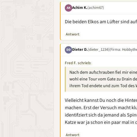
Achim K.
(achim67)
AK
Die beiden Elkos am Lüfter sind auf 
Antwort
Dieter D.
(dieter_1234)
(Firma: Hobbythe
DD
Fred F. schrieb:
Nach dem aufschrauben fiel mir eine
wohl eine Tour vom Gate zu Drain d
ihrem Tod endete und zum Tod des W
Vielleicht kannst Du noch die Hint
machen. Erst der Versuch macht klu
identifziert sich da jemand als Spi
Katze war ja schon ein paar mal in 
Antwort