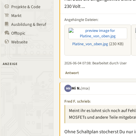
230 Volt ...
Projekte & Code
Markt
Angehängte Dateien:
Ausbildung & Beruf
Offtopic
Webseite
(230 KB)
Platine_von_oben.jpg
2026-06-04 07:08
: Bearbeitet durch User
ANZEIGE
Antwort
Mi N.
(msx)
MN
Fred F. schrieb:
Meint ihr es lohnt sich noch auf Fe
MOSFETs und andere Teile mitgebra
Ohne Schaltplan stocherst Du nur i