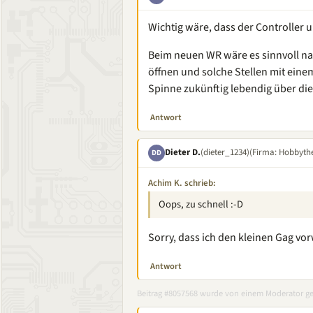
Wichtig wäre, dass der Controlle
Beim neuen WR wäre es sinnvoll na
öffnen und solche Stellen mit ein
Spinne zukünftig lebendig über die
Antwort
Dieter D.
(dieter_1234)
(Firma: Hobbythe
DD
Achim K. schrieb:
Oops, zu schnell :-D
Sorry, dass ich den kleinen Gag 
Antwort
Beitrag #8057568 wurde von einem Moderator ge