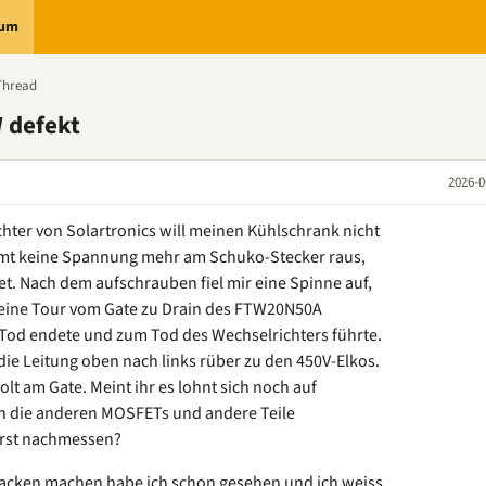
rum
Thread
 defekt
2026-0
chter von Solartronics will meinen Kühlschrank nicht
mt keine Spannung mehr am Schuko-Stecker raus,
t. Nach dem aufschrauben fiel mir eine Spinne auf,
 eine Tour vom Gate zu Drain des FTW20N50A
Tod endete und zum Tod des Wechselrichters führte.
 die Leitung oben nach links rüber zu den 450V-Elkos.
lt am Gate. Meint ihr es lohnt sich noch auf
n die anderen MOSFETs und andere Teile
erst nachmessen?
 Backen machen habe ich schon gesehen und ich weiss