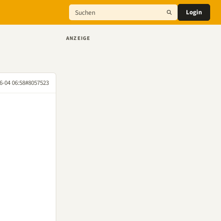
Login
ANZEIGE
6-04 06:58
#8057523