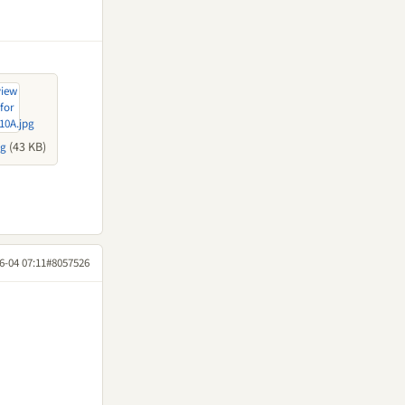
(43 KB)
pg
6-04 07:11
#8057526