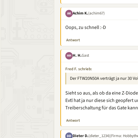
Achim K.
(achim67)
AK
Oops, zu schnell :-D
Antwort
H. H.
Gast
HH
Fred F. schrieb:
Der FTW20N50A verträgt ja nur 30 Vo
Sieht so aus, als ob da eine Z-Dio
Evtl hat ja nur diese sich geopfert u
Treiberschaltung für das Gate ka
Antwort
Dieter D.
(dieter_1234)
(Firma: Hobbythe
DD