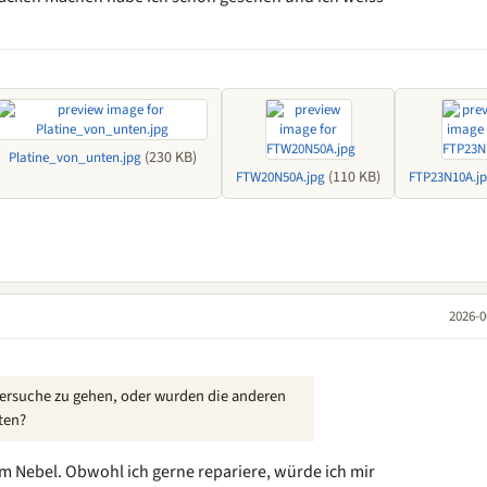
(230 KB)
Platine_von_unten.jpg
(110 KB)
FTW20N50A.jpg
FTP23N10A.j
2026-0
hlersuche zu gehen, oder wurden die anderen
ten?
m Nebel. Obwohl ich gerne repariere, würde ich mir