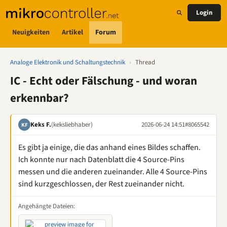
Login
Neuigkeiten
Artikel
Forum
Analoge Elektronik und Schaltungstechnik
›
Thread
IC - Echt oder Fälschung - und woran
erkennbar?
Keks F.
(keksliebhaber)
2026-06-24 14:51
#8065542
KF
Es gibt ja einige, die das anhand eines Bildes schaffen.
Ich konnte nur nach Datenblatt die 4 Source-Pins
messen und die anderen zueinander. Alle 4 Source-Pins
sind kurzgeschlossen, der Rest zueinander nicht.
Angehängte Dateien: