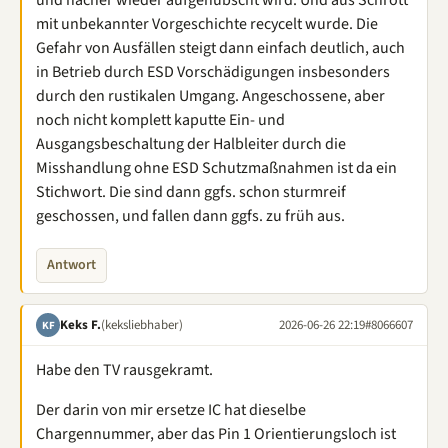
und nacher wieder aufgehübscht wird. Und aus Schrott
mit unbekannter Vorgeschichte recycelt wurde. Die
Gefahr von Ausfällen steigt dann einfach deutlich, auch
in Betrieb durch ESD Vorschädigungen insbesonders
durch den rustikalen Umgang. Angeschossene, aber
noch nicht komplett kaputte Ein- und
Ausgangsbeschaltung der Halbleiter durch die
Misshandlung ohne ESD Schutzmaßnahmen ist da ein
Stichwort. Die sind dann ggfs. schon sturmreif
geschossen, und fallen dann ggfs. zu früh aus.
Antwort
Keks F.
(keksliebhaber)
2026-06-26 22:19
#8066607
KF
Habe den TV rausgekramt.
Der darin von mir ersetze IC hat dieselbe
Chargennummer, aber das Pin 1 Orientierungsloch ist