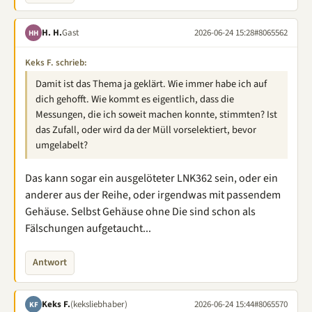
H. H.
Gast
2026-06-24 15:28
#8065562
HH
Keks F. schrieb:
Damit ist das Thema ja geklärt. Wie immer habe ich auf
dich gehofft. Wie kommt es eigentlich, dass die
Messungen, die ich soweit machen konnte, stimmten? Ist
das Zufall, oder wird da der Müll vorselektiert, bevor
umgelabelt?
Das kann sogar ein ausgelöteter LNK362 sein, oder ein
anderer aus der Reihe, oder irgendwas mit passendem
Gehäuse. Selbst Gehäuse ohne Die sind schon als
Fälschungen aufgetaucht...
Antwort
Keks F.
(keksliebhaber)
2026-06-24 15:44
#8065570
KF