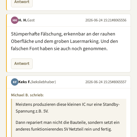
Antwort
H. H.
Gast
2026-06-24 15:21
#8065556
HH
Stümperhafte Fälschung, erkennbar an der rauhen
Oberfläche und dem groben Lasermarking. Und den
falschen Font haben sie auch noch genommen.
Antwort
Keks F.
(keksliebhaber)
2026-06-24 15:25
#8065557
KF
Michael B. schrieb:
Meistens produzieren diese kleinen IC nur eine Standby-
Spannung z.B. 5V.
Dann repariert man nicht die Bauteile, sondern setzt ein
anderes funktionierendes 5V Netzteil rein und fertig.