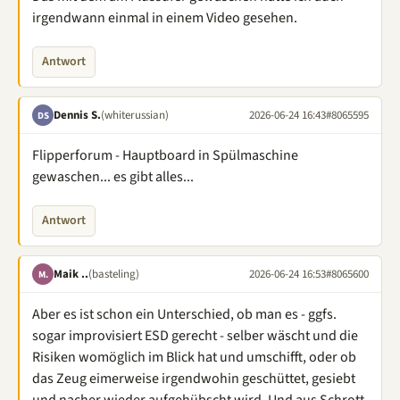
irgendwann einmal in einem Video gesehen.
Antwort
Dennis S.
(whiterussian)
2026-06-24 16:43
#8065595
DS
Flipperforum - Hauptboard in Spülmaschine
gewaschen... es gibt alles...
Antwort
Maik ..
(basteling)
2026-06-24 16:53
#8065600
M.
Aber es ist schon ein Unterschied, ob man es - ggfs.
sogar improvisiert ESD gerecht - selber wäscht und die
Risiken womöglich im Blick hat und umschifft, oder ob
das Zeug eimerweise irgendwohin geschüttet, gesiebt