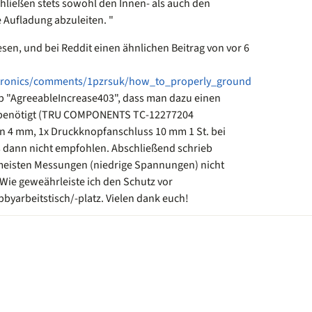
hließen stets sowohl den Innen- als auch den
e Aufladung abzuleiten. "
esen, und bei Reddit einen ähnlichen Beitrag von vor 6
ctronics/comments/1pzrsuk/how_to_properly_ground
eb "AgreeableIncrease403", dass man dazu einen
benötigt (TRU COMPONENTS TC-12277204
 4 mm, 1x Druckknopfanschluss 10 mm 1 St. bei
 dann nicht empfohlen. Abschließend schrieb
 meisten Messungen (niedrige Spannungen) nicht
 Wie geweährleiste ich den Schutz vor
byarbeitstisch/-platz. Vielen dank euch!