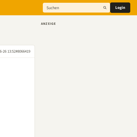
Login
ANZEIGE
6-26 13:52
#8066419