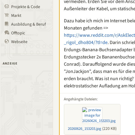
vermeiden. Erden Sie vor dem Ansc
Projekte & Code
Außenleiter der Kabel, um statisch
Markt
Dazu habe ich mich im Internet bel
Ausbildung & Beruf
Monaten gefunden =>
Offtopic
https://www.reddit.com/r/AskEle
Webseite
_rigol_dho804/?tl=de
. Darin schri
Erdungs-Banana-Buchsenadapter 
Erdungsstecker 2x Bananenbuchsen
Conrad). Darauffolgend wurde dies
ANZEIGE
"JonJackjon", dass man es für die
erden braucht. Was ist nun richtig?
elektrostatischer Aufladung am Hob
Angehängte Dateien:
(220 KB)
20260626_153203.jpg