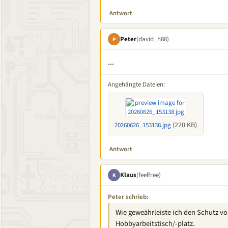
Antwort
Peter
(david_h88)
P
...
Angehängte Dateien:
(220 KB)
20260626_153138.jpg
Antwort
Klaus
(feelfree)
K
Peter schrieb:
Wie geweährleiste ich den Schutz vo
Hobbyarbeitstisch/-platz.