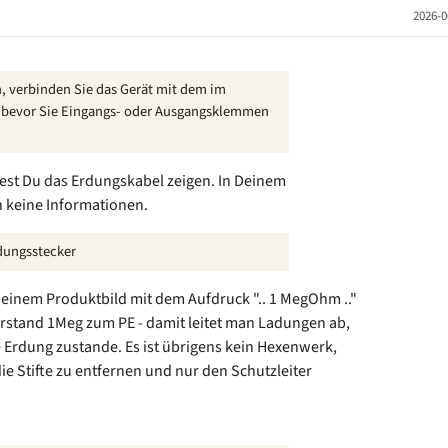
2026-0
 verbinden Sie das Gerät mit dem im
 bevor Sie Eingangs- oder Ausgangsklemmen
test Du das Erdungskabel zeigen. In Deinem
 keine Informationen.
ungsstecker
 einem Produktbild mit dem Aufdruck ".. 1 MegOhm .."
erstand 1Meg zum PE - damit leitet man Ladungen ab,
Erdung zustande. Es ist übrigens kein Hexenwerk,
ie Stifte zu entfernen und nur den Schutzleiter