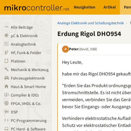
Neuigkeiten
Artikel
Fo
Analoge Elektronik und Schaltungstechnik
›
Alle Beiträge
Erdung Rigol DHO954
µC & Elektronik
Analogtechnik
Peter
(david_h88)
P
HF, Funk & Felder
Platinen
Hey Leute,
Mechanik & Werkzeug
habe mir das Rigol DHO954 gekauf
Fahrzeugelektronik
"Erden Sie das Produkt ordnungsg
Haus & Smart Home
Stromschnittstelle. Es ist nicht ü
Compiler & IDEs
vermeiden, verbinden Sie das Gerä
FPGA, VHDL & Co.
bevor Sie Eingangs- oder Ausgang
DSP
Verhindern elektrostatische Auflad
PC-Programmierung
Schutz vor elektrostatischer Entl
PC Hard- & Software