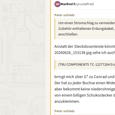
Manfred P.
(pruckelfred)
MP
Peter schrieb:
Um einen Stromschlag zu vermeiden,
Zubehör enthaltenen Erdungskabel,
anschließen.
Anstatt der Steckdosenleiste könn
20260626_153138.jpg sehe ich auch
(TRU COMPONENTS TC-12277204 Erd
bringt mich über G* zu Conrad und
Der hat zu jeder Buchse einen Wid
aber bekommt keine niederohmige 
von einem billigen Schukostecker d
anzuklemmen.
Peter schrieb: