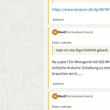
https://www.amazon.de/dp/B07
Antwort
Wastl
(hartundweichware)
W
Peter schrieb:
habe mir das Rigol DHO954 gekauft.
Na super! Ein Messgerät mit 500 M
einfache Arduino-Schaltung zu mess
brauchen wirst .....
Antwort
Wastl
(hartundweichware)
W
Peter schrieb: