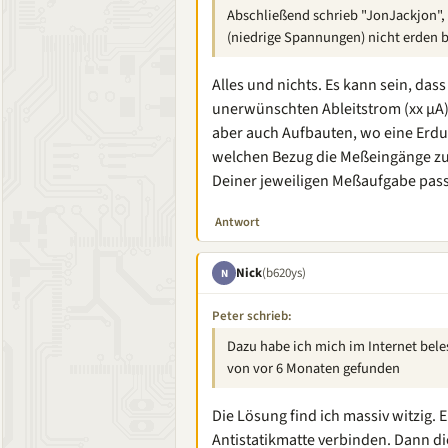
Abschließend schrieb "JonJackjon",
(niedrige Spannungen) nicht erden br
Alles und nichts. Es kann sein, da
unerwünschten Ableitstrom (xx µA)
aber auch Aufbauten, wo eine Erdu
welchen Bezug die Meßeingänge zu
Deiner jeweiligen Meßaufgabe pass
Antwort
Nick
(b620ys)
N
Peter schrieb:
Dazu habe ich mich im Internet bele
von vor 6 Monaten gefunden
Die Lösung find ich massiv witzig. 
Antistatikmatte verbinden. Dann d