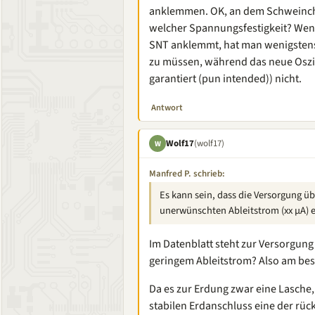
anklemmen. OK, an dem Schweinch
welcher Spannungsfestigkeit? Wen
SNT anklemmt, hat man wenigstens
zu müssen, während das neue Oszi
garantiert (pun intended)) nicht.
Antwort
Wolf17
(wolf17)
W
Manfred P. schrieb:
Es kann sein, dass die Versorgung ü
unerwünschten Ableitstrom (xx µA) 
Im Datenblatt steht zur Versorgun
geringem Ableitstrom? Also am bes
Da es zur Erdung zwar eine Lasche, 
stabilen Erdanschluss eine der rüc